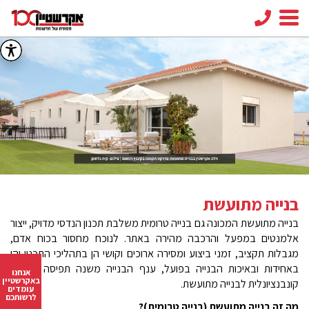
חיפוש
facebook
youtube
instagram
linkedin
בנייה מתועשת
בנייה מתועשת המכונה גם בנייה טרומית משלבת תכנון הנדסי מדויק, ייצור
אלמנטים במפעל והרכבה מהירה באתר. לנוכח מחסור בכוח אדם,
מגבלות תקציב, זמני ביצוע ומסירה ארוכים וקושי הן בתהליכי התכנון והן
באחידות ובאיכות הבנייה בפועל, ענף הבנייה משנה תפיסה מבנייה
אנחנו
באקרשטיין
קונבנציונלית לבנייה מתועשת.
עומדים
לרשותכם
מה זה בנייה מתועשת (בנייה טרומית)?