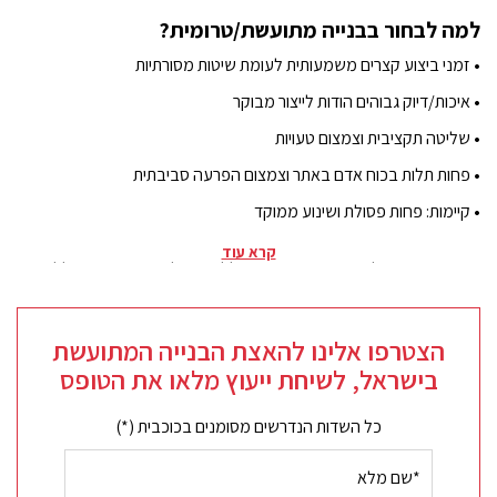
למה לבחור בבנייה מתועשת/טרומית?
•
זמני ביצוע קצרים משמעותית לעומת שיטות מסורתיות
•
איכות/דיוק גבוהים הודות לייצור מבוקר
•
שליטה תקציבית וצמצום טעויות
•
פחות תלות בכוח אדם באתר וצמצום הפרעה סביבתית
•
קיימות: פחות פסולת ושינוע ממוקד
קרא עוד
שיטת הבנייה של אקרשטיין מאפשרת ללקוחות ליהנות מפתרון כולל, אמין
ואפקטיבי, תוך הקפדה על עמידה בלוחות זמנים, שמירה על התקציב,
ואיכות ביצוע גבוהה ביותר.
הצטרפו אלינו להאצת הבנייה המתועשת
תוצאה מוכחת: שכונות שלמות נבנות בזמן קצר
בישראל, לשיחת ייעוץ מלאו את הטופס
בין הדוגמאות הבולטות להצלחה של בנייה מתועשת – ניתן לציין את שכונות
בארי וכפר עזה, אשר הוקמו בקיבוצי חצרים ורוחמה. בתוך שישה חודשים
כל השדות הנדרשים מסומנים בכוכבית (*)
בלבד נבנו 56 וילות, תוך שילוב תכנון מוקפד עם יכולות ייצור והקמה
מתקדמות.
שם
מלא
בנייה מתועשת - מגוון רחב של יישומים