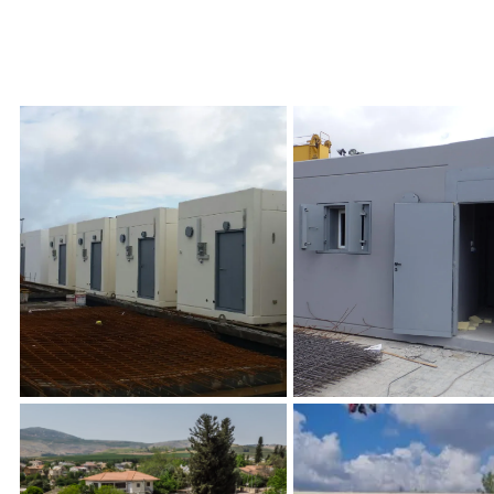
ם מבואה
מרחב מוגן 15 מ"ר