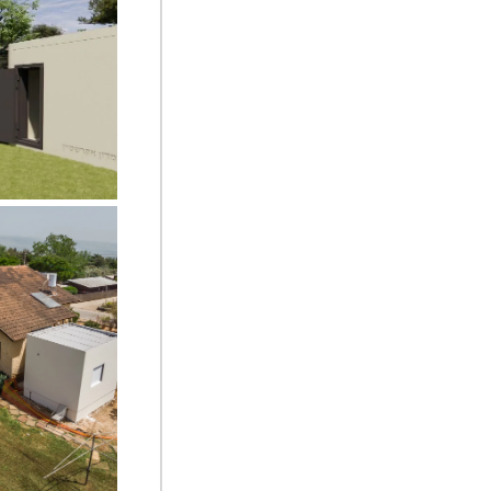
ממדון 5 דגם הילה
ממד כפר יובל ,
אלפונסו