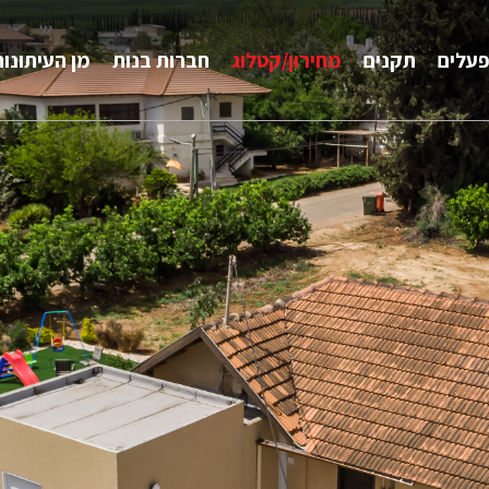
עלים
תקנים
מחירון/קטלוג
חברות בנות
מן העיתונות