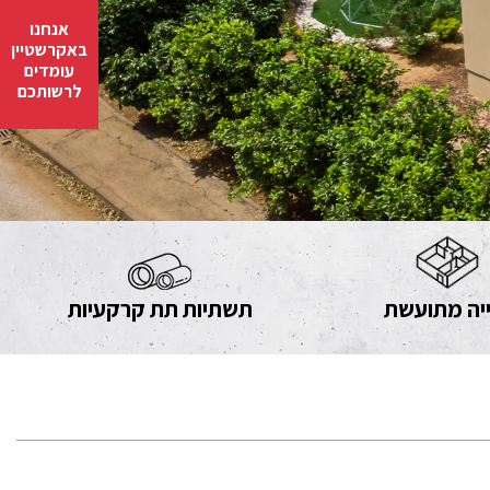
אנחנו
באקרשטיין
עומדים
לרשותכם
יה מתועשת
תשתיות תת קרקעיות