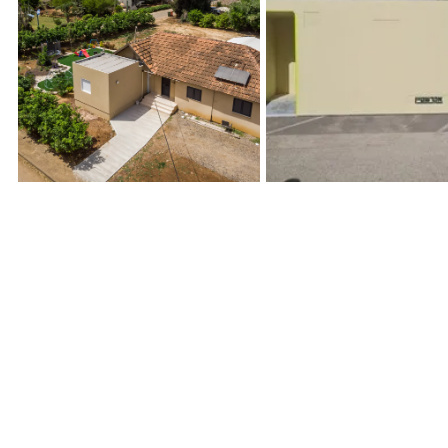
ממד כפר יובל , צילום וידאו
חבעם
אלפונסו