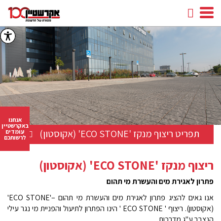
חיפוש
facebook
youtube
linkedin
instagram
אנחנו
באקרשטיין
תפריט ריצוף מנקז 'ECO STONE' (אקוסטון)
עומדים
לרשותכם
ריצוף מנקז 'ECO STONE' (אקוסטון)
פתרון לאגירת מים והעשרת מי תהום
אנו גאים להציג פתרון לאגירת מים והעשרת מי תהום –'
ECO STONE'
(אקוסטון). ריצוף ' ECO STONE ' הינו הפתרון לתיעול
והפניית מי נגר עילי
הנצבר ע"ג מדרכות,