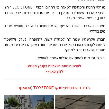
מגרשי החניה
והמסעות למאגר מי התהום. ריצוף ' ECO STONE ' הינו
ריצוף
מאבנים משתלבת מבטון הבניות עם מרווחונים מיוחדים
מתוכננים
באבן, כך שמתאפשר מעבר
מים בין האבנים. תשתית
הריצוף עשויה מחומר גרנולרי המאפשר אגירת
מים בחלליו.
חברת אקרשטיין שמה לה למטרה ליצור, להתפתח, לעדכן ולהעמיד
לרשות לקוחותינו את
המוצרים החדשניים ביותר בשוק הבנייה העולמי. אנו
מפנים משאבים רבים למחקר
ופיתוח, על
מנת להפוך את הבלתי אפשרי לאפשרי.
לפרטים נוספים וצפייה בקובץ הPDF
לחץ כאן>>
גלריית תמונות ריצוף מנקז 'ECO STONE' (אקוסטון)