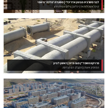
לבני משרביה מבטון אדריכלי | מסעדת 'מלכה' מיאמי
קימל אשכולות אדריכלים | צילום עמית גירון
פרויקט השפד"ן מגה פייפ | ראשון לציון
המזמין: איגודן | הקבלן: רם הנדסה