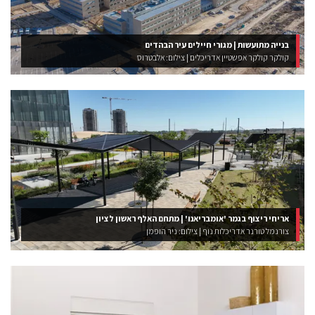
בנייה מתועשות | מגורי חיילים עיר הבהדים
קולקר קולקר אפשטיין אדריכלים | צילום: אלבטרוס
אריחי ריצוף בגמר 'אומבריאנו' | מתחם האלף ראשון לציון
צורנמל טורנר אדריכלות נוף | צילום: ניר הופמן