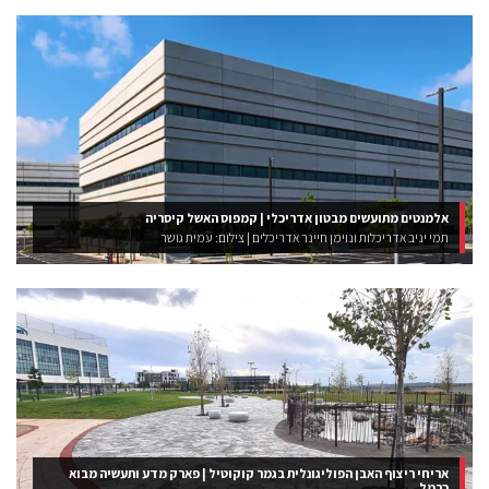
אלמנטים מתועשים מבטון אדריכלי | קמפוס האשל קיסריה
תמי יניב אדריכלות ונוימן חיינר אדריכלים | צילום: עמית גושר
אריחי ריצוף האבן הפוליגונלית בגמר קוקוטיל | פארק מדע ותעשיה מבוא
כרמל