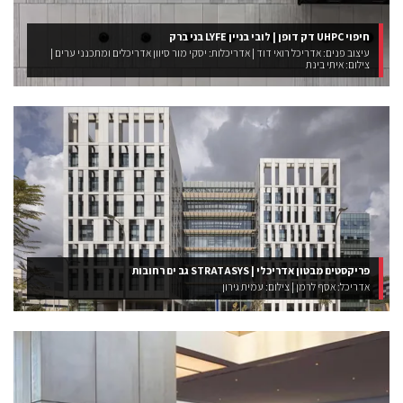
חיפוי UHPC דק דופן | לובי בניין LYFE בני ברק
עיצוב פנים: אדריכל רואי דוד | אדריכלות: יסקי מור סיוון אדריכלים ומתכנני ערים |
צילום: איתי בינת
פריקסטים מבטון אדריכלי | STRATASYS גב ים רחובות
אדריכל: אסף לרמן | צילום: עמית גירון