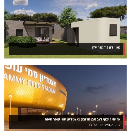
ממ"דון 5 דגם הילה
אריחי ריצוף דגם אבן הרובע | אצטדיון סמי עופר חיפה
ברקן אלחייני אדריכלי נוף