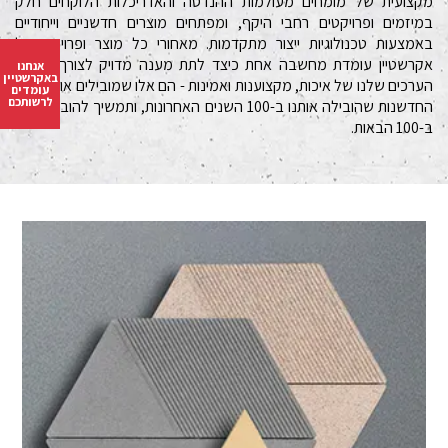
מקצועית של מומחים מעולמות ההנדסה והאדריכלות הלוקחים חלק
במיזמים ופרויקטים רחבי היקף, ומפתחים מוצרים חדשניים וייחודיים
באמצעות טכנולוגיות ייצור מתקדמות. מאחורי כל מוצר ופרויקט של
אקרשטיין עומדת מחשבה אחת כיצד לתת מענה מדויק לצורך אמיתי.
אנחנו
באקרשטיין
הערכים שלנו של איכות, מקצוענות ואמינות - הם אלו שמובילים אותנו לצד
עומדים
לרשותכם
החדשנות שהובילה אותנו ב-100 השנים האחרונות, ותמשיך להוביל אותה
ב-100 הבאות.