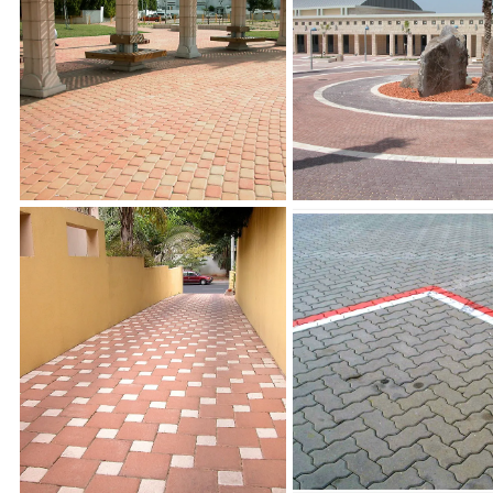
אבן נוסטלית, פארק עתיקות
טלית, רגבים
אשדוד
ם אוני
ריצוף סיינה