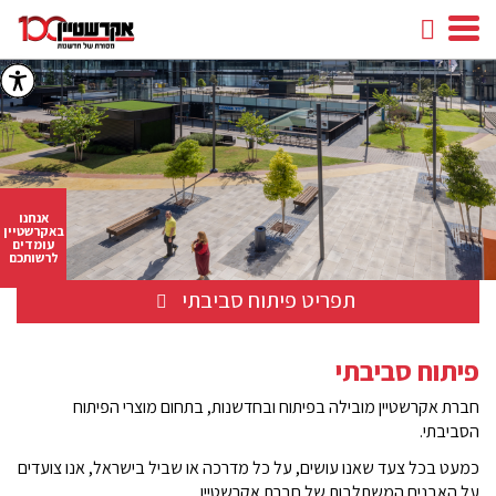
חיפוש
facebook
youtube
linkedin
instagram
אנחנו
באקרשטיין
עומדים
לרשותכם
תפריט פיתוח סביבתי
פיתוח סביבתי
חברת אקרשטיין מובילה בפיתוח ובחדשנות, בתחום מוצרי הפיתוח
הסביבתי.
כמעט בכל צעד שאנו עושים, על כל מדרכה או שביל בישראל, אנו צועדים
על האבנים המשתלבות של חברת אקרשטיין.