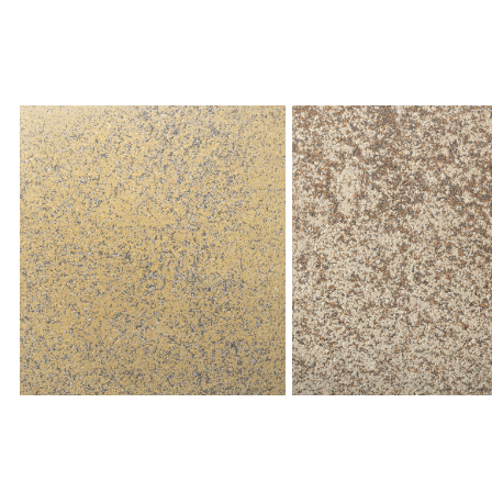
ז מנוקד
גרניט בז מעושן