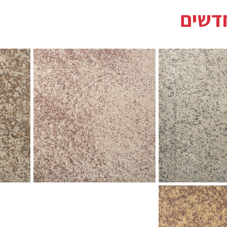
חדשים
גרניט אפור רובי
גרניט ב