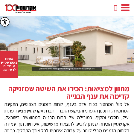
חיפוש
facebook
youtube
linkedin
instagram
אנחנו
באקרשטיין
עומדים
לרשותכם
מחזון למציאות: הכירו את השיטה שמזניקה
קדימה את ענף הבנייה
אל מול המחסור בכוח אדם בענף, לוחות הזמנים הצפופים, התקינה
המחמירה, התכנון הקפדני והביקוש הגובר – חברת אקרשטיין מציעה פתרון
יעיל, חסכני ומקיף. כמובילה של תחום הבנייה המתועשת בישראל,
אקרשטיין הוכיחה שניתן להגיע לתוצאות מרשימות, איכותיות תוך עמידה
בלוחות הזמנים מבלי לוותר על עבודה איכותית לכל אורך התהליך. כך זה