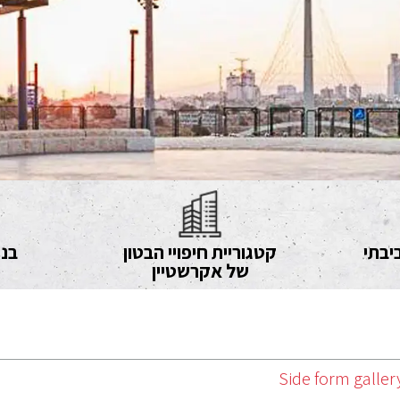
יבתי
קטגוריית חיפויי הבטון
בני
של אקרשטיין
Side form galler