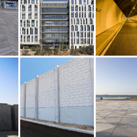
.
STRATASYS BUILDING
.
.