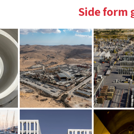
Side form 
..
.