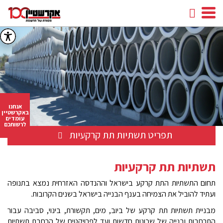
חיפוש
facebook
youtube
linkedin
instagram
אנחנו
באקרשטיין
עומדים
לרשותכם
תפריט תשתיות תת קרקעיות
תשתיות תת קרקעיות
תחום התשתיות התת קרקע בישראל וההנדסה האזרחית נמצא בתנופה
ועתיד להוביל את הצמיחה בענף הבנייה בישראל בשנים הקרובות.
מבניית תשתיות תת קרקע של ביוב, מים, תקשורת, בינוי, סביבה עבור
התרחבות ובנייה של שכונות חדשות ועד לפרויקטים של הרחבת תשתיות