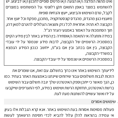
ואינו מהווה המלצה ו/או הצעה ו/או פרטים סופיים לתכנון ו/או לביצוע.
יש
להשתמש במוצר באופן התואם תקן רלוונטי
.
על המשתמש במוצרים
לקבל, טרם השימוש והביצוע, ייעוץ והנחיות סופיות
מיועציו כגון מהנדס, מהנדס קונסטרוקציה
,
מתכנן, מפקח וכל יועץ אחר
.
הקבוצה לא תהיה אחראית לכל נזק ותוצאה העלולים להיגרם למאן דהו,
תוך הסתמכות על האמור באמצעי העזר הנ"ל.
במידה ותתגלה אי התאמה ו/אוסתירה בין המידע באתר לבין מידע הקיים
במסמכיה הרשמיים של הקבוצה, לרבות מידע שנמסר על ידי עובדי
הקבוצה, בין אם בכתב ובין אם בע”פ, ייחשב כנכון המידע הנמצא
במשרדי הקבוצה,
במסמכיה הרשמיים או שנמסר על ידי עובדי הקבוצה
.
לידיעתך: השימוש באתר אינו כרוך בתשלום. עם זאת, אנו שומרים את
הזכות לגבות תשלומים עבור שירותים שיינתנו באמצעות האתר בעתיד. כמו
כן, הנך מאשר כי ייתכן וספק האינטרנט שלך יגבה תשלום עבור השימוש
ברשת האינטרנט, תחזוקת הרשת ושימוש במידע, לפי התעריפים שייקבעו
על ידו ואשר עשויים להשתנות מעת לעת.
שימושים אסורים
פעולות מסוימות אסורות בעת השימוש באתר. אנא קרא הגבלות אלו בעיון.
אי עמידה בהוראות להלן עלול להביא לכדי חסימת הרשאתך לעשות