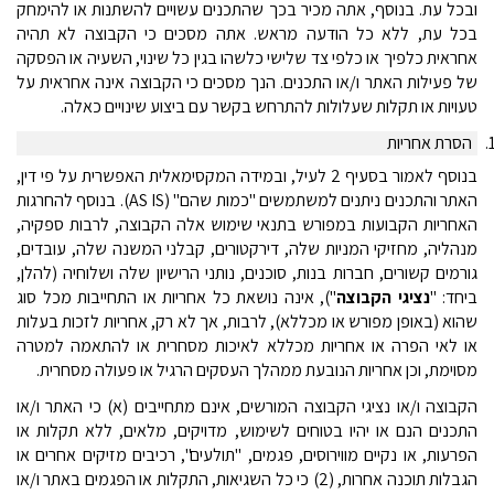
ובכל עת. בנוסף, אתה מכיר בכך שהתכנים עשויים להשתנות או להימחק
בכל עת, ללא כל הודעה מראש. אתה מסכים כי הקבוצה לא תהיה
אחראית כלפיך או כלפי צד שלישי כלשהו בגין כל שינוי, השעיה או הפסקה
של פעילות האתר ו/או התכנים. הנך מסכים כי הקבוצה אינה אחראית על
טעויות או תקלות שעלולות להתרחש בקשר עם ביצוע שינויים כאלה.
1
הסרת אחריות
בנוסף לאמור בסעיף 2 לעיל, ובמידה המקסימאלית האפשרית על פי דין,
האתר והתכנים ניתנים למשתמשים "כמות שהם" (
AS IS
). בנוסף להחרגות
האחריות הקבועות במפורש בתנאי שימוש אלה הקבוצה, לרבות ספקיה,
מנהליה, מחזיקי המניות שלה, דירקטורים, קבלני המשנה שלה, עובדים,
גורמים קשורים, חברות בנות, סוכנים, נותני הרישיון שלה ושלוחיה (להלן,
ביחד: "
נציגי הקבוצה
"), אינה נושאת כל אחריות או התחייבות מכל סוג
שהוא (באופן מפורש או מכללא), לרבות, אך לא רק, אחריות לזכות בעלות
או לאי הפרה או אחריות מכללא לאיכות מסחרית או להתאמה למטרה
מסוימת, וכן אחריות הנובעת ממהלך העסקים הרגיל או פעולה מסחרית.
הקבוצה ו/או נציגי הקבוצה המורשים, אינם מתחייבים (א) כי האתר ו/או
התכנים הנם או יהיו בטוחים לשימוש, מדויקים, מלאים, ללא תקלות או
הפרעות, או נקיים מווירוסים, פגמים, "תולעים", רכיבים מזיקים אחרים או
הגבלות תוכנה אחרות, (2) כי כל השגיאות, התקלות או הפגמים באתר ו/או