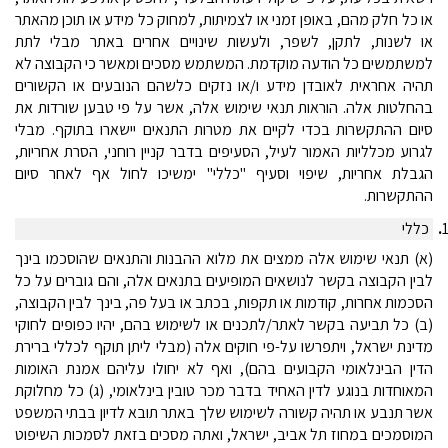
או כל חלק מהם, באופן זמני או לצמיתות, למחוק כל מידע או תוכן מהאתר
או לשנות, לתקן, לשפר, ולעשות שינויים אחרים באתר מבלי לתת
למשתמשים כל הודעה מוקדמת. המשתמש מסכים ומאשר כי הקבוצה לא
תהיה אחראית לאובדן מידע ו/או נזקים כלשהם הנובעים או הקשורים
בהחלטות אלה. הוראות תנאי שימוש אלה, אשר על פי טבען שורדות את
סיום ההתקשרות בכדי לקיים את מטרות התנאים יישארו בתוקף. מבלי
לגרוע מכלליות האמור לעיל, הסעיפים בדבר קניין רוחני, הסרת אחריות,
הגבלת אחריות, שיפוי וסעיף "כללי" ימשיכו לחול אף לאחר סיום
ההתקשרות.
.
כללי
(א) תנאי שימוש אלה ממצים את מלוא ההבנות והתנאים שהוסכמו בינך
לבין הקבוצה בקשר לנושאים המופיעים בתנאים אלה, והם גוברים על כל
הסכמות אחרות, קודמות או תקפות, בכתב או בעל פה, בינך לבין הקבוצה,
(ב) כל תביעה בקשר לאתר/לתכנים או לשימוש בהם, יהיו כפופים לחוקי
מדינת ישראל, ויתפרשו על-פי חוקים אלה (מבלי ליתן תוקף לכללי ברירת
הדין הבינלאומי הקבועים בהם), ואף לא יחולו עליהם אמנת האומות
המאוחדות בנוגע לדין האחיד בדבר מכר טובין בינלאומי, (ג) כל מחלוקת
אשר תנבע או תהיה קשורה לשימוש שלך באתר תובא לדיון בבתי המשפט
המוסמכים במחוז תל אביב, ישראל, ואתה מסכים בזאת לסמכות השיפוט