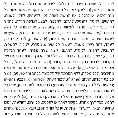
לבצע כל פעולה היוצרת או העלולה ליצור עומס גדול ובלתי סביר על
תשתית האתר; (ח) לעקוף את כל האמצעים בהם הקבוצה משתמשת על
מנת למנוע או להגביל את הגישה לאתר; (ט) להעתיק, לתקן, לשנות,
להתאים, למסור, להנגיש, לתרגם, להפנות, לבצע הנדסה חוזרת, להמיר
קוד בינארי לקוד פתוח, לעשות דה-קומפילציה, או להפריד כל חלק
בתכנים ו/או באתר או להציג לציבור, ליצור יצירות נגזרות, לבצע, להפיץ או
לעשות שימוש דומה בתכנים ו/או באתר; (י) להעתיק, להפיץ, להציג,
לעבד, לתת רישיון משנה, לעשות כל שימוש מסחרי, למכור, להשכיר,
להעביר, להלוות, לאסוף, לתרגם, ליצור יצירה נגזרת, לערוך הנדסה
הפוכה, לשלב עם תוכנה אחרת - של כל חומר הכפוף לזכויות קנייניות של
הקבוצה, לרבות קניין רוחני של הקבוצה (כהגדרת מונח זה להלן), בכל
אופן או בכל אמצעי; (יא) לעשות כל שימוש בתכנים בכל אתר אחר או רשת
מחשבים, לכל מטרה, ללא הסכמה של הקבוצה בכתב ומראש; (יב) ליצור
סביבת דפדפן, לתחם (
frame
), ליצור העתק (
mirror
) או לבצע
in-line
linking
לכל חלק מהאתר ו/או התכנים; (יג) למכור, לתת רישיון, או לנצל
למטרה מסחרית כלשהי כל שימוש או גישה לאתר; (יד) ליצור מאגר מידע
על-ידי הורדה ואחסון שיטתיים של כל או חלק מהתכנים; (טו) להעביר או
להפיץ בכל דרך אחרת, בקשר לאתר או לתכנים, כל וירוס, "תולעת", "סוס
טרויאני", "באג", "רוגלה", "נוזקה", או כל קוד מחשב, קובץ או תוכנה אחרים
אשר עשויים להזיק, או נועדו להזיק לפעילות של כל חומרה, תוכנה, ציוד