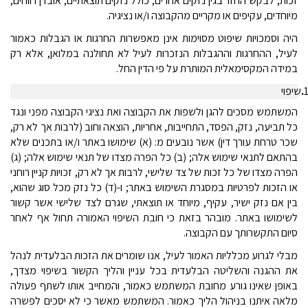
זכות, לבקש החזר בגין נזקים אחרים, כולל נזקים תוצאתיים, אובדן רווחים,
מיוחדים, עקיפים או מקריים מהקבוצה ו/או נציגיה.
היה וסמכויות שיפוט מסוימות אינן מאפשרות החרגות או הגבלות כאמור
לעיל, ההחרגות וההגבלות הנזכרות לעיל לא תחולנה במלואן, אלא רק
במידה המקסימאלית המותרת על פי הדין החל.
שיפוי
המשתמש מסכים להגן ולשפות את הקבוצה ואת נציגי הקבוצה מפני ונגד
כל תביעה, נזק, הפסד, התחייבות, אחריות, הוצאה וחוב (לרבות אך לא רק,
שכר טרחת עורך דין) אשר נובעים מ: (א) שימושו באתר ו/או בתכנים שלא
בהתאם לתנאי שימוש אלה; (ב) כל הפרה מצדו של תנאי שימוש אלה; (ג)
הפרה מצדו של כל זכות של צד שלישי, לרבות אך לא רק, זכויות קניין רוחני
או הזכות לפרטיות במסגרת השימוש באתר; ו-(ד) כל נזק מכל סוג שהוא,
בין אם נזק ישיר, עקיף, מיוחד או תוצאתי, שגרם לצד שלישי אשר קשור
לשימושו באתר. מובהר בזאת כי חובת השיפוי האמורה תחול אף לאחר
סיום התקשרותך עם הקבוצה.
מבלי לגרוע מכלליות האמור לעיל, אנו שומרים את הזכות הבלעדית לנהל
את ההגנה והשליטה הבלעדית בכל עניין והליך הקשור בשיפוי מצדך,
באופן שאינו גורע מחובת המשתמש כאמור, והמחייב אותו לשתף פעולה
מלאה איתנו בניהול הליך כאמור. המשתמש מאשר כי לא יסכים לפשרה