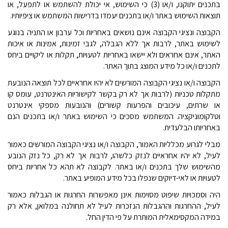
בתכנים יתוקנו, ו/או (3) כי השימוש, אי יכולת להשתמש או לתפעל, או
תוצאות השימוש באתר ו/או בתכנים יעמדו בדרישות המשתמש או ציפיותיו.
הקבוצה ונציגי הקבוצה אינם נושאים באחריות וכל ערבון או התניה בנוגע
לשימוש באתר, לרבות אך ללא הגבלה, לגבי זמינות, אמינות או איכות
האתר, אינם אחראים ולא יישאו באחריות לטעויות, תקלות או ליקויים ביחס
לתכנים ו/או כל מידע המוצג בתוך האתר.
הקבוצה ו/או נציגי הקבוצה המורשים לא יהיו אחראיים לכל תוצאה הנובעת
מתקלות טכניות (לרבות אך לא רק בקשר לקישוריות האינטרנט, עומס קו
או שרתים, עיכובים והפרעות קשורים) והנובעות מספקי אינטרנט
וטלקומוניקציה. המשתמש מסכים כי השימוש באתר ו/או בתכנים הנם
באחריותו הבלעדית.
מבלי לגרוע מכלליות האמור, הקבוצה ו/או נציגי הקבוצה המורשים כאמור
לעיל, לא יהיו אחראיים לנזק כלשהו, לרבות אך לא רק, כל נזק הנובע
מהשימוש שלך בתכנים ו/או באתר. לקבוצה לא תהא כל אחריות ביחס
לטעויות או לאי-דיוקים שנפלו בכל מידע המופיע באתר.
היה וסמכויות שיפוט מסוימות אינן מאפשרות החרגות או הגבלות כאמור
לעיל, ההחרגות וההגבלות הנזכרות לעיל לא תחולנה במלואן, אלא רק
במידה המקסימאלית המותרת על פי הדין החל.