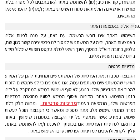
תקשורת, קוד או רכיב; (טו) להשתמש באתר ו/או בתכנים לכל מטרה בלתי
מורשית או שאינה הולמת את מטרת השימוש באתר; ו/או (יז) להפר אי אלו
מהתנאים.
פנייה אלינו באמצעות האתר
השימוש באתר אינו דורש הרשמה. עם זאת, על מנת לפנות אלינו
באמצעות האתר, יהיה על המשתמש למסור לנו פרטי יצירת קשר כגון: שם,
טלפון, כתובת דוא"ל. בנוסף, הינך רשאי למלא טקסט חופשי שיכלול מידע
ביחס לסיבת הפנייה אלינו.
מדיניות פרטיות
הקבוצה מכבדת את הפרטיות של המשתמשים ומחויבת להגן על המידע
האישי שהמשתמשים משתפים עמה. אנו מאמינים כי למשתמשים הזכות
להכיר את המדיניות שלנו בנוגע לאיסוף ושימוש במידע המתקבל על ידינו
בזמן השימוש באתר. מדיניות איסוף המידע לסוגיו מתוארת במדיניות
הפרטיות שלנו, הנמצאת
ב
עמוד
ומהווה חלק בלתי
מדיניות פרטיות
נפרד מתנאי שימוש אלו. אתה מסכים ומאשר כי הקבוצה תוכל לעשות
שימוש במידע אישי שנאסף על ידי הקבוצה במסגרת שימושך באתר
בהתאם למדיניות הפרטיות.
אם בכוונתך להיכנס ו/או להשתמש באתר,
עליך לקרוא ולהסכים למדיניות הפרטיות טרם השימוש באתר.