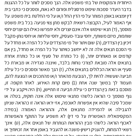
הייחודית והמקומית של בתי משפט אלה. הנך מסכים לוותר על כל ההגנות
בדבר היעדר סמכות שיפוט פרסונלית ופורום לא נאות, ומסכים כי כתבי בית
דין יומצאו באופן המותר על פי הדין החל ו/או על פי החלטת בית משפט. על
אף האמור לעיל, הקבוצה רשאית לבקש מתן צווי מניעה בכל בית משפט
מוסמך, (ד) תנאי שימוש אלה אינם יוצרים ולא יתפרשו כאילו הם יוצרים יחסי
שותפות, מיזם משותף, יחסי עובד-מעסיק, יחסי שליחות או יחסי נותן-מקבל
זיכיון בין הצדדים, (ה) שום ויתור של מי מהצדדים על כל הפרה או מחדל על
פי הסכם תנאים אלה זה לא ייחשב כוויתור על כל הפרה או מחדל, בין אם
קודמים או מאוחרים יותר, (ו) כל כותרת של סעיף או כל כותרת אחרת
בתנאים אלה מובאת לצורכי נוחות בלבד, ואיננה מגדירה או מבארת כל
סעיף או הוראה הכלולים בתנאים אלה, (ז)
הנך מאשר ומסכים כי כל עילת
תביעה שעשויה להיות לך, הנובעת מהאתר ו/או מהתכנים או הנוגעת להם,
תעמוד לך במשך שנה אחת (1) מיום קרות האירוע
.
לאחר תקופה זו,
מוסכם בזאת בין הצדדים כי עילת תביעה זו תתיישן, (ח) היה וייקבע על ידי
גוף מוסמך כי הוראה כלשהי מתנאי שימוש אלה אינה חוקית, בטלה או
שמכל סיבה שהיא אין אפשרות לאוכפה, אזי יראו הוראה זו כהוראה שניתן
להגבילה או להפרידה מתנאים אלה, וההוראה האמורה (במידה
המקסימאלית האפשרית על פי דין) לא תשפיע על התוקף והאפשרות
לאכוף הוראה כלשהי מבין ההוראות הנותרות של תנאים אלה, (ט) אינך
רשאי להמחות, להעניק רישיון-משנה או להעביר באופן אחר את זכויותיך או