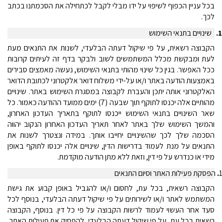
בכל עניין הכפוף לשיפוי על ידו מבלי לקבל לכתחילה את הסכמתנו בכתב
לכך.
1
שינויים בתנאי השימוש
הקבוצה רשאית, על פי שיקול דעתה הבלעדי, לשנות את התנאים מעת
לעת ומבקשת מכלל המשתמשים לשוב ולבקר בדף זה לעיתים קרובות
ככל האפשר. בגין כל שינוי מהותי בתנאי השימוש, נעשה מאמצים סבירים
באמצעות הודעה באתר ו/או על-ידי משלוח דואר אלקטרוני לכתובת הדואר
האלקטרוני אותה יתכן והעברת לקבוצה במסגרת השימוש באתר.
שינויים
מהותיים אלה יכנסו לתוקף תוך שבעה (7) ימים ממועד ההודעה כאמור. כל
שאר השינויים בתנאי השימוש ייכנסו לתוקף בתאריך העדכון האחרון,
והמשך השימוש שלך באתר לאחר תאריך העדכון האחרון הנקוב יהווה
הסכמה שלך לכך שהשינויים יחייבו אותך.
במידה ונצטרך לשנות את
התנאים על מנת לעמוד בדרישות הדין, שינויים אלה יכנסו לתוקף באופן
מידי או כנדרש על פי דין, וזאת ללא מתן הודעה מוקדמת.
.
הפסקת פעילות האתר וסיום התנאים
הקבוצה רשאית, בכל עת, לחסום ו/או להגביל באופן קבוע את גישת
המשתמש לאתר ו/או לשירותים על פי שיקול דעתה הבלעדי, בנוסף לכל
סעד אחר העשוי לעמוד לרשות הקבוצה על פי כל דין. בנוסף, הקבוצה
רשאית בכל עת, על פי שיקול דעתה הבלעדי, להפסיק את פעילות האתר,