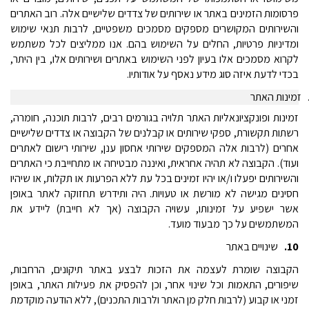
פרסומות הזמינים באתר או שירותים של צדדים שלישיים אלה. רוב האתרים
והשירותים המקושרים מספקים מסמכים משפטיים, לרבות תנאי שימוש
ומדיניות פרטיות, החלים על השימוש בהם. אנו ממליצים לכל משתמש
לקרוא מסמכים אלו בעיון לפני השימוש באתרים ושירותים אלו, בין היתר,
בכדי לדעת איזה סוג מידע נאסף על אודותיו.
זמינות האתר
זמינות ופונקציונאליות האתר תלויה בגורמים רבים, לרבות תוכנה, חומרה,
רשתות תקשורת, ספקי שירותים או קבלנים של הקבוצה או צדדים שלישיים
אחרים (לרבות אלה המספקים שירותי אחסון ענן, שירותי רישום לאתרים
ועוד). הקבוצה לא תהיה אחראית, ואיננה מבטיחה או מתחייבת כי האתרים
והשירותים יפעלו ו/או יהיו זמינים בכל עת ללא הפרעות או תקלות, או שיהיו
חסינים מגישה לא מורשת או טעויות. היה ותידרש תחזוקה לאתר באופן
אשר ישפיע על זמינותו, עשויה הקבוצה (אך לא חייבת) ליידע את
המשתמשים על כך מבעוד מועד.
10.
שינויים באתר
הקבוצה שומרת לעצמה את הזכות לבצע באתר תיקונים, הרחבות,
שיפורים, התאמות וכל שינוי אחר, וכן להפסיק את פעילות האתר, באופן
זמני או קבוע (לרבות חלק מן האתר ולרבות התכנים), ללא הודעה מוקדמת