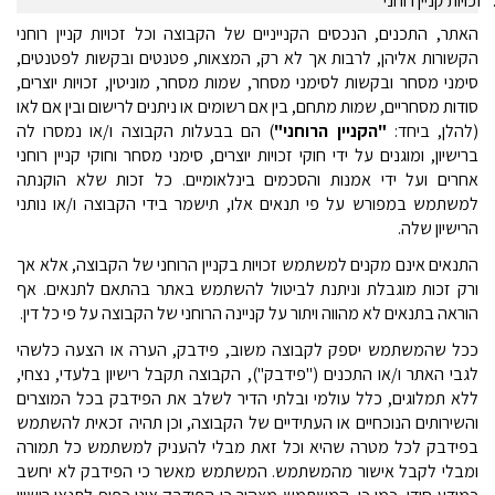
זכויות קניין רוחני
האתר, התכנים, הנכסים הקנייניים של הקבוצה וכל זכויות קניין רוחני
הקשורות אליהן, לרבות אך לא רק, המצאות, פטנטים ובקשות לפטנטים,
סימני מסחר ובקשות לסימני מסחר, שמות מסחר, מוניטין, זכויות יוצרים,
סודות מסחריים, שמות מתחם, בין אם רשומים או ניתנים לרישום ובין אם לאו
(להלן, ביחד:
"הקניין הרוחני"
) הם בבעלות הקבוצה ו/או נמסרו לה
ברישיון, ומוגנים על ידי חוקי זכויות יוצרים, סימני מסחר וחוקי קניין רוחני
אחרים ועל ידי אמנות והסכמים בינלאומיים. כל זכות שלא הוקנתה
למשתמש במפורש על פי תנאים אלו, תישמר בידי הקבוצה ו/או נותני
הרישיון שלה.
התנאים אינם מקנים למשתמש זכויות בקניין הרוחני של הקבוצה, אלא אך
ורק זכות מוגבלת וניתנת לביטול להשתמש באתר בהתאם לתנאים. אף
הוראה בתנאים לא מהווה ויתור על קניינה הרוחני של הקבוצה על פי כל דין.
ככל
שהמשתמש יספק לקבוצה משוב, פידבק, הערה או הצעה כלשהי
לגבי האתר ו/או התכנים ("פידבק"), הקבוצה תקבל רישיון בלעדי, נצחי,
ללא תמלוגים, כלל עולמי ובלתי הדיר לשלב את הפידבק בכל המוצרים
והשירותים הנוכחיים או העתידיים של הקבוצה, וכן תהיה זכאית להשתמש
בפידבק לכל מטרה שהיא וכל זאת מבלי להעניק למשתמש כל תמורה
ומבלי לקבל אישור מהמשתמש. המשתמש מאשר כי הפידבק לא יחשב