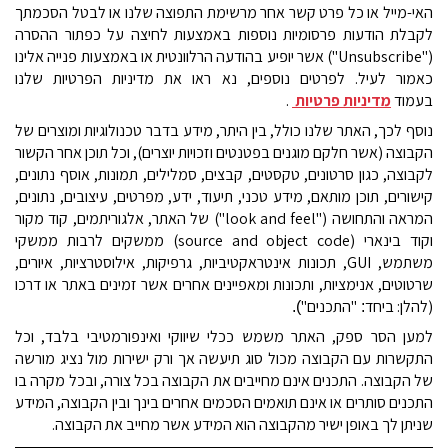
האי-מייל או כל פרט קשר אחר מרשימת התפוצה שלנו או לבטל הסכמתך
לקבלת הודעות פרסומיות נוספות באמצעות לחיצה על כפתור ההסרה
("
Unsubscribe
") אשר יופיע בהודעה הרלוונטית או באמצעות פנייה אלינו
כאמור לעיל. לפרטים נוספים, נא ראו את מדיניות הפרטיות שלנו
בעמוד
מדיניות פרטיות
.
נוסף לכך, האתר שלנו כולל, בין היתר, מידע בדבר טכנולוגיות ומוצרים של
הקבוצה (אשר חלקם מוגנים בפטנטים וזכויות יוצרים), וכל תוכן אחר הקשור
לקבוצה, כגון סרטונים, טקסטים, קבצים, סמלילים, תמונות, אוסף נתונים,
קישורים, תוכן מותאם, מידע טכני, תיעוד, ידע, מפרטים,
עיצובים, נתונים,
המראה והתחושה (
"look and feel"
) של האתר, אלגוריתמים, קוד מקור
וקוד בינארי
(source and object code)
ממשקים לרבות ממשקי
משתמש,
GUI
, תכונות אינטראקטיביות, גרפיקות, אילוסטרציות, איורים,
שרטוטים, אנימציות, ותכונות ומאפיינים אחרים אשר זמינים באתר או דרכו
(להלן: ביחד
"
התכנים
"
).
:
למען הסר ספק, האתר משמש ככלי שיווקי ואינפורמטיבי בלבד, וכל
התקשרות עם הקבוצה מכול סוג תיעשה אך ורק ישירות מול נציג מורשה
של הקבוצה. התכנים אינם מחייבים את הקבוצה בכל צורה, ובכל מקרה בו
התכנים סותרים או אינם תואמים הסכמים אחרים בינך ובין הקבוצה, המידע
שניתן לך באופן ישיר מהקבוצה הוא המידע אשר מחייב את הקבוצה.