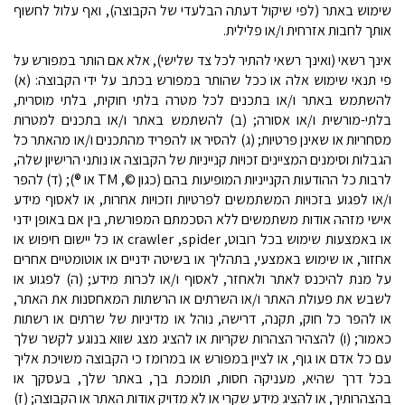
שימוש באתר (לפי שיקול דעתה הבלעדי של הקבוצה), ואף עלול לחשוף
אותך לחבות אזרחית ו/או פלילית.
אינך רשאי (ואינך רשאי להתיר לכל צד שלישי), אלא אם הותר במפורש על
פי תנאי שימוש אלה או ככל שהותר במפורש בכתב על ידי הקבוצה: (א)
להשתמש באתר ו/או בתכנים לכל מטרה בלתי חוקית, בלתי מוסרית,
בלתי-מורשית ו/או אסורה; (ב) להשתמש באתר ו/או בתכנים למטרות
מסחריות או שאינן פרטיות; (ג) להסיר או להפריד מהתכנים ו/או מהאתר כל
הגבלות וסימנים המציינים זכויות קנייניות של הקבוצה או נותני הרישיון שלה,
לרבות כל ההודעות הקנייניות המופיעות בהם (כגון
©
,
TM
או
®
); (ד) להפר
ו/או לפגוע בזכויות המשתמשים לפרטיות וזכויות אחרות, או לאסוף מידע
אישי מזהה אודות משתמשים ללא הסכמתם המפורשת, בין אם באופן ידני
או באמצעות שימוש בכל
רובוט,
spider
,
crawler
או
כל יישום חיפוש או
אחזור, או שימוש באמצעי, בתהליך או בשיטה ידניים או אוטומטיים אחרים
על מנת להיכנס לאתר ולאחזר, לאסוף ו/או לכרות מידע; (ה) לפגוע או
לשבש את פעולת האתר ו/או השרתים או הרשתות המאחסנות את האתר,
או להפר כל חוק, תקנה, דרישה, נוהל או מדיניות של שרתים או רשתות
כאמור; (ו) להצהיר הצהרות שקריות או להציג מצג שווא בנוגע לקשר שלך
עם כל אדם או גוף, או לציין במפורש או במרומז כי הקבוצה משויכת אליך
בכל דרך שהיא, מעניקה חסות, תומכת בך, באתר שלך, בעסקך או
בהצהרותיך, או להציג מידע שקרי או לא מדויק אודות האתר או הקבוצה; (ז)