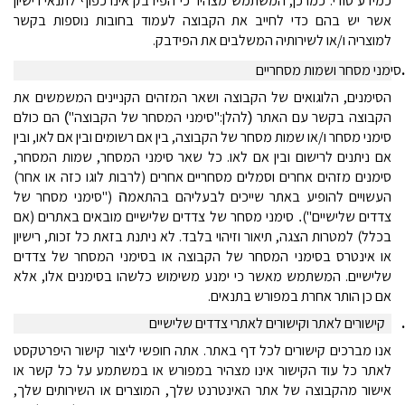
כמידע סודי. כמו כן, המשתמש מצהיר כי הפידבק אינו כפוף לתנאי רישיון
אשר יש בהם כדי לחייב את הקבוצה לעמוד בחובות נוספות בקשר
למוצריה ו/או לשירותיה המשלבים את הפידבק.
.
סימני מסחר ושמות מסחריים
הסימנים, הלוגואים של הקבוצה ושאר המזהים הקניינים המשמשים את
הקבוצה בקשר עם האתר
להלן:"
סימני המסחר של הקבוצה
"
הם כולם
)
(
סימני מסחר ו/או שמות מסחר של הקבוצה, בין אם רשומים ובין אם לאו, ובין
אם ניתנים לרישום ובין אם לאו. כל שאר סימני המסחר, שמות המסחר,
סימנים מזהים אחרים וסמלים מסחריים אחרים (לרבות לוגו כזה או אחר)
העשויים להופיע באתר שייכים לבעליהם בהתאמ
("
סימני מסחר של
ה
צדדים שלישיים
")
סימני מסחר של צדדים שלישיים מובאים באתרים (אם
.
בכלל) למטרות הצגה, תיאור וזיהוי בלבד. לא ניתנת בזאת כל זכות, רישיון
או אינטרס בסימני המסחר של הקבוצה או בסימני המסחר של צדדים
שלישיים. המשתמש מאשר כי ימנע משימוש כלשהו בסימנים אלו, אלא
אם כן הותר אחרת במפורש בתנאים.
קישורים לאתר וקישורים לאתרי צדדים שלישיים
אנו מברכים קישורים לכל דף באתר. אתה חופשי ליצור קישור היפרטקסט
לאתר כל עוד הקישור אינו מצהיר במפורש או במשתמע על כל קשר או
אישור מהקבוצה של אתר האינטרנט שלך, המוצרים או השירותים שלך,