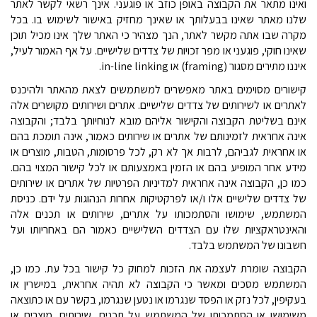
ואינו מתאר את הקבוצה באופן כוזב או פוגעני. אינך רשאי לקשר לאתר
שלנו מאתר שאינו בבעלותך או שאינך מחזיק באישור לשימוש בו. בכל
מקרה שבו אתה מקשר לאתר, הנך מצהיר כי האתר שלך אינו מכיל תוכן
שאינו חוקי, פוגעני או מפר זכויות של צדדים שלישיים. על אף האמור לעיל,
איננו מתירים מסגור (
framing
) או
in-line linking
.
קישורים מסוימים באתר מאפשרים למשתמשים לצאת מהאתר ולהיכנס
לאתרים או לשירותים של צדדים שלישיים. אתרים ושירותים מקושרים אלה
אינם בשליטת הקבוצה והקישור אליהם מובא לנוחיותך בלבד; והקבוצה
אינה אחראית לזמינותם של אתרים או שירותים כאמור, אינה תומכת בהם
או אחראית לגביהם, לרבות אך לא רק, לכל פרסומות, הטבות, מוצרים או
מידע אחר המופיע בהם או הזמין באמצעותם או לכל קישור המצוי בהם.
כמו כן, הקבוצה אינה אחראית למדיניות הפרטיות של אתרים או שירותים
של צדדים שלישיים אלו ו/או לפרקטיקות אחרות הנהוגות על ידם. כניסת
המשתמש, שימושו והסתמכותו על אתרים, שירותים או תכנים אלה
והאינטראקציות שלו עם הצדדים השלישיים כאמור הם באחריותו ועל
חשבונו של המשתמש בלבד.
הקבוצה שומרת לעצמה את הזכות למחוק כל קישור בכל עת. כמו כן,
המשתמש מסכים ומאשר כי הקבוצה לא תהיה אחראית, במישרין או
בעקיפין, לכל נזק או הפסד שנגרמו או נטען שנגרמו, בקשר עם או כתוצאה
משימושו או הסתמכותו של המשתמש על תכנים, שירותים, מוצרים או