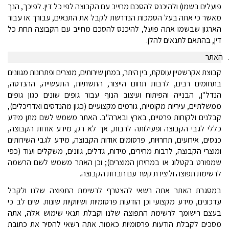
פועלים בשמו) ולהיכנס להסכם מחייב עם הקבוצה לפי כל דין. לפיכך, הנך
מאשר כי אתה בעל הסמכות הנדרשת לקבל את התנאים, עבורך או עבור
הארגון שבשמו אתה פועל, להיכנס להסכם מחייב עם הקבוצה תחת כל
דין, בהתאם לתנאים להלן.
האתר
קבוצת אקרשטיין עוסקת, בין היתר, במתן שירותים, מוצרים ופתרונות מגוונים
בתחומים רבים, לרבות תחום הייצור, התשתיות, התעשייה, ההנדסה,
הנדל"ן, הבנייה והפיתוח ועיצוב הנוף עבור גופים שונים כגון גופים
ממשלתיים, עיריות מקומיות, גורמים מקצועיים (כגון מהנדסים ואדריכלים),
קבלנים ולקוחות פרטיים, בארץ ובארה"ב. האתר משמש לשם מתן מידע
כללי לגבי הקבוצה ופעילותה לרבות, אך לא רק, מידע אודות הקבוצה,
כנסים, אירועים, תחרויות, פרסומים אודות הקבוצה, מידע לגבי השירותים
ומוצרי הקבוצה, לרבות מחירים, מידות, גדלים, גוונים, משקלים ועוד (כפי
שמפורט בקטלוג או במחירון המוצרים); וכן האתר משמש לשם הרשמה
לרשימת תפוצה וליצירת קשר עם חברות הקבוצה.
במסגרת האתר אתה רשאי להצטרף לרשימת התפוצה שלנו ולקבל
עדכונים, מידע מקצועי וכן הודעות פרסומיות ושיווקיות שונות. שים לב כי
בעצם רישומך לרשימת התפוצה שלנו וקבלת תנאי שימוש אלה, אתה
מסכים לקבלת הודעות פרסומיות כאמור. אתה רשאי להסיר את כתובת