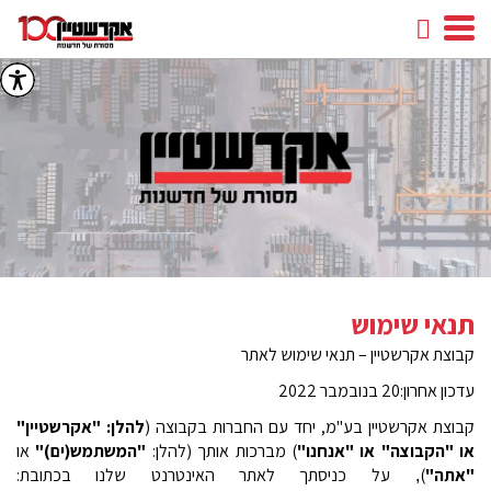
חיפוש
facebook
youtube
linkedin
instagram
תנאי שימוש
קבוצת אקרשטיין – תנאי שימוש לאתר
עדכון אחרון:20 בנובמבר
2022
קבוצת אקרשטיין בע"מ, יחד עם החברות בקבוצה (
להלן: "אקרשטיין"
או "הקבוצה" או "אנחנו"
) מברכות אותך (להלן:
"המשתמש(ים)"
או
"אתה
"
)
על כניסתך לאתר האינטרנט שלנו בכתובת:
,