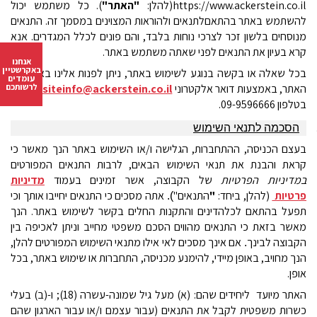
https://www.ackerstein.co.il
(
להלן:
"האתר"
)
. כל משתמש יכול
להשתמש באתר בהתאם
לתנאים ולהוראות המצוינים במסמך זה. התנאים
מנוסחים בלשון זכר לצרכי נוחות בלבד, והם פונים לכלל המגדרים.
אנא
קרא בעיון את התנאים לפני שאתה משתמש באתר.
אנחנו
באקרשטיין
בכל שאלה או בקשה בנוגע לשימוש באתר, ניתן לפנות אלינו בא
מצעות
עומדים
לרשותכם
האתר, באמצעות דואר אלקטרוני
websiteinfo@ackerstein.co.il
או
בטלפון
09-9596666
.
הסכמה לתנאי השימוש
בעצם הכניסה, ההתחברות, הגלישה ו/או השימוש באתר הנך מאשר כי
קראת והבנת את תנאי השימוש הבאים, לרבות התנאים המפורטים
במדיניות הפרטיות
של הקבוצה, אשר זמינים בעמוד
מדיניות
פרטיות
(להלן, ביחד:
"
התנאים
"
אתה מסכים כי התנאים יחייבו אותך וכי
).
תפעל בהתאם לכל
הדינים והתקנות החלים בקשר לשימוש באתר. הנך
מאשר בזאת כי התנאים מהווים הסכם משפטי מחייב וניתן לאכיפה בין
הקבוצה לבינך
אם אינך מסכים לאי אילו מתנאי השימוש המפורטים להלן,
.
הנך מחויב, באופן מיידי, להימנע מכניסה, התחברות או שימוש באתר, בכל
אופן.
האתר מיועד ליחידים שהם: (א) מעל גיל שמונה-עשרה (18); ו-(ב) בעלי
כשרות משפטית לקבל את התנאים (עבור עצמם ו/או עבור הארגון שהם