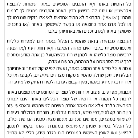
כל הזכויות באתר ו/או התכנים המופיעים באתר שמורות לקבוצת
אקרשטיין או ניתנו לה ברישיון כדין. האתר והתכנים ניתנים לך "כמות
שהם" (
"AS IS"
).
הקבוצה לא תהיה אחראית לאי אלו נזקים שנגרמו לך
או לכל אדם אחר כתוצאה או בקשר לשימושך באתר ו/או בתכנים.
שימושך באתר ו/או בתכנים הוא באחריותך בלבד.
הקבוצה מבהירה בזאת שהמידע הכלול באתר הינו למטרות כלליות
ואינפורמטיביות בלבד ואינו מהווה המלצה ו/או חוות דעת ו/או הצעה
לרכישת מוצר כלשהו או למתן שירות כלשהו,ועל כן אתה מודע ומסכים
לכך שכל הסתמכות על הצהרות, הבעות עמדה,
עצות או כל מידע אחר המוצג באתר, נעשה לפי שיקול דעתך ובאחריותך
הבלעדית. יתכן שחלק מהמידע מקורו מצדדים שלישיים,ולקבוצה אין כל
אחריות בגין מידע כאמור, ואין הקבוצה ערבה למידת הדיוק של מידע זה.
תכונות, מפרטים, עיצוב או חזות של מוצרים המתוארים או מוצגים באתר
לרבות כל תמונה או הדמיה של מוצר הכלולים באתר הינם לצורכי
המחשה בלבד אלא אם נאמר אחרת כשירות למשתמש וכאמצעי עזר
בין היתר קטלוגים,דפי מידע, תמונות טבלאות, חוברות הכוללות רעיונות
לשימוש במוצרים, מפרטים טכניים, אינפורמציה טכנית הנדסית וכיו"ב.
כל הכלול במידע שניתן למשתמש במסגרת האתר בקשר לתכנון,
לביצוע ו/או לאופן השימוש במוצרים הינו בגדר מידע כללי לא מחייב