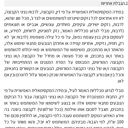
.
הגבלת אחריות
במידה המקסימאלית האפשרית על פי דין, הקבוצה, לרבות נציגי הקבוצה,
לא יהיו אחראים לכל נזקים שייגרמו למשתמשים או לצד ג', מכל סוג שהוא,
לרבות, נזקים ישירים, עקיפים, מיוחדים, עונשיים, אגביים או תוצאתיים
(לרבות, מבלי לגרוע מכלליות האמור, נזק למוניטין, לרווחים, למידע, או
לעסקים ונזק בגין עוגמת נפש), על פי כל עילה משפטית (לרבות אך לא
רק, חוזית, נזיקית, אחריות קפידה או אחרת) הנובעים מתנאי שימוש אלה,
מהאתר ו/או מהתכנים, משימושו של המשתמש או מאי-יכולתו להשתמש
באתר ו/או בתכנים, או מכל מעשה או מחדל של הקבוצה ו/או נציגי
הקבוצה המורשים, המבוסס על הפרת המצגים או ההתחייבויות של
הקבוצה ו/או של נציגי הקבוצה המורשים, הנובעים או הקשורים בתנאים;
והכל בין אם נודע לקבוצה על האפשרות שנזק כאמור עלול להיגרם ובין אם
לאו.
מבלי לגרוע מכלליות האמור לעיל, ובמידה המקסימאלית האפשרית על פי
דין, החבות המצטברת של הקבוצה ו/או נציגי הקבוצה עבור כל הנזקים
הנובעים מתנאי שימוש אלה או בנוגע לשימושו של המשתמש באתר או
בתכנים, תוגבל לסכום אותו שילמת (ככל שרלוונטי) לקבוצה בשנה בה
אירע האירוע המקים למשתמש טענה כלפי הקבוצה, או לחלופין סכום של
100 ש"ח, לפי הגבוה מביניהם. המשתמש לא יוכל, והוא מוותר על כל