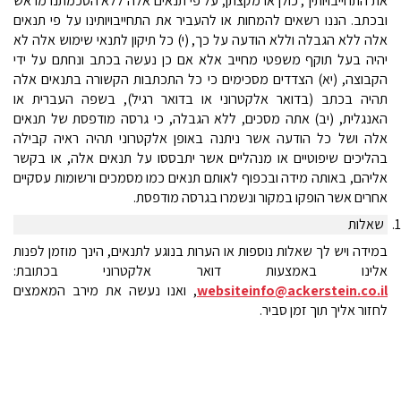
את התחייבויותיך, כולן או מקצתן, על פי תנאים אלה ללא הסכמתנו מראש
ובכתב. הננו רשאים להמחות או להעביר את התחייבויותינו על פי תנאים
אלה ללא הגבלה וללא הודעה על כך, (י) כל תיקון לתנאי שימוש אלה לא
יהיה בעל תוקף משפטי מחייב אלא אם כן נעשה בכתב ונחתם על ידי
הקבוצה, (יא) הצדדים מסכימים כי כל התכתבות הקשורה בתנאים אלה
תהיה בכתב (בדואר אלקטרוני או בדואר רגיל), בשפה העברית או
האנגלית, (יב) אתה מסכים, ללא הגבלה, כי גרסה מודפסת של תנאים
אלה ושל כל הודעה אשר ניתנה באופן אלקטרוני תהיה ראיה קבילה
בהליכים שיפוטיים או מנהליים אשר יתבססו על תנאים אלה, או בקשר
אליהם, באותה מידה ובכפוף לאותם תנאים כמו מסמכים ורשומות עסקיים
אחרים אשר הופקו במקור ונשמרו בגרסה מודפסת.
1
שאלות
במידה ויש לך שאלות נוספות או הערות בנוגע לתנאים, הינך מוזמן לפנות
אלינו באמצעות דואר אלקטרוני בכתובת:
websiteinfo@ackerstein.co.il
, ו
אנו נעשה את מירב המאמצים
לחזור אליך תוך זמן סביר.