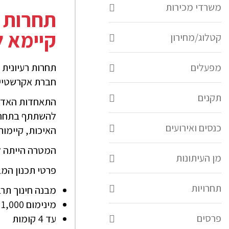
משרדי מכירות
תחרות א
קיימא ל
קטלוג/מחירון
מפעלים
תחרות רעיונית 
חברת אקרשטיין
תקנים
התאחדות האדריכ
להשתתף בתחרות 
כנסים ואירועים
האיכות, קיימות
המטרה הייתה לה
מן העיתונות
פרטי תכנון המ
תחרויות
מבנה חינוך תרב
מינימום 1,000 מ"ר
פרסים
עד 4 קומות