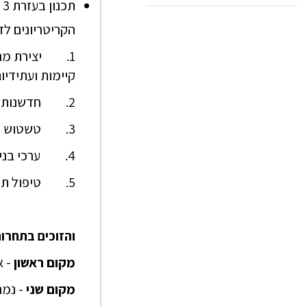
תכנון בעזרת 3 אלמנטים טרומיים של חברת אקרשטיין: מרחבית, מיגונית וקירות טרומיים.
הקריטריונים לז
1. יצירת מרחב
קיימות ועתידיות
2. חדשנות התחדשות.
3. טשטוש אווירת הפריקסטים
4. ערכי בניה ירוקה: אור יום , הצללה, בידוד, צבע, חומר, ופתרונות חדשניים לבניה ירוקה.
5. טיפול תלת ממדי בחלל ובפריקסט.
והזוכים בתחרות
מקום ראשון
- אד
מקום שני
- נמר