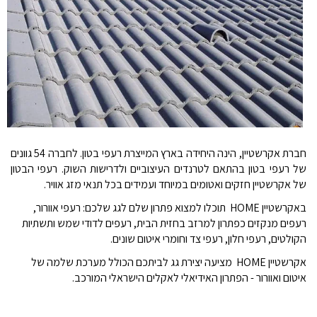
חברת אקרשטיין, הינה היחידה בארץ המייצרת רעפי בטון. לחברה 54 גוונים
של רעפי בטון בהתאם לטרנדים העיצוביים ולדרישות השוק. רעפי הבטון
של אקרשטיין חזקים ואטומים במיוחד ועמידים בכל תנאי מזג אוויר.
באקרשטיין HOME תוכלו למצוא פתרון שלם לגג שלכם: רעפי אוורור,
רעפים מנקזים כפתרון למרזב בחזית הבית, רעפים לדודי שמש ותשתיות
הקולטים, רעפי חלון, רעפי צד וחומרי איטום שונים.
אקרשטיין HOME מציעה יצירת גג לביתכם הכולל מערכת שלמה של
איטום ואוורור - הפתרון האידיאלי לאקלים הישראלי המורכב.