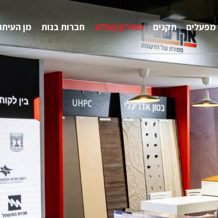
מפעלים
תקנים
מחירון/קטלוג
חברות בנות
מן העיתו