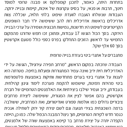
בתחרות היתה, כאמור, לתכנן קומפלקס או מבנה טרומי למוסד
חינוך, תרבות או פנאי, על בסיס עקרונות של איכות, קיימות ובנייה ירוקה.
העבודות שנשלחו הועברו לוועדת שיפוט בלתי תלויה, שכללה צוות
אדריכלים בראשות אדריכלית רות להב ששימשה יו"ר חבר השופטים.
הקריטריונים לשיפוט היו: חדשנות, גמישות תכנונית ושמירה על ערכי הבנייה
הירוקה. בסך הכול הוגשו 17 עבודות, ומתוכן זכו חמש שדורגו מהמקום
החמישי עד לראשון. הזוכים התחלקו בפרס כספי כולל מטעם אקרשטיין
בסך 60 אלף שקל.
מתגברים על אתגרי בינוי בעזרת בנייה טרומית
העבודה שזכתה במקום הראשון, "מרחב תפירה עירונית", הוגשה על ידי
האדריכליות רוית יריב ואינה עמיר המתגוררות ופועלות בחיפה. מטרתה היא
לענות על אתגרי בינוי בערים מתחדשות וותיקות באמצעות פלטפורמות
בינוי מהירות וזמינות, שישמשו להקמת מערכת לימוד וגינון קהילתית.
בעבודתן, יריב ועמיר שילבו ביצירתיות את האלמנטים הטרומיים של חברת
אקרשטיין, בהם אפשר לציין את המגורית, ששימשה ליצירת מרחבים
ציבוריים גדולים כמו אולמות ספורט ואודיטוריום, ואת המרחבית, ששולבה
ברמה השכונתית בצירי תנועה וגם לשם יצירת קיר ירוק לשתילה אנכית
כגמר חדש לקירות הטרומיים, תוך ניצול המבנה הכפול שלה. כמו כן, הייתה
הקפדה יתרה על יצירת מרחב בר קיימא באמצעות שורה של אלמנטים,
כגון שימוש באנרגיה סולארית, מרחבים ירוקים המאפשרים חלחול מי גשם,