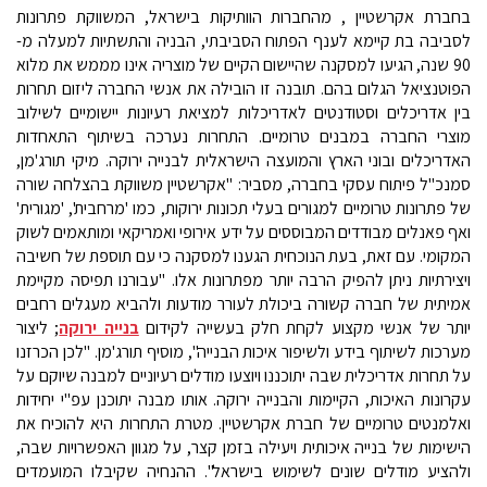
בחברת אקרשטיין , מהחברות הוותיקות בישראל, המשווקת פתרונות
לסביבה בת קיימא לענף הפתוח הסביבתי, הבניה והתשתיות למעלה מ-
90 שנה, הגיעו למסקנה שהיישום הקיים של מוצריה אינו מממש את מלוא
הפוטנציאל הגלום בהם. תובנה זו הובילה את אנשי החברה ליזום תחרות
בין אדריכלים וסטודנטים לאדריכלות למציאת רעיונות יישומיים לשילוב
מוצרי החברה במבנים טרומיים. התחרות נערכה בשיתוף התאחדות
האדריכלים ובוני הארץ והמועצה הישראלית לבנייה ירוקה. מיקי תורג'מן,
סמנכ"ל פיתוח עסקי בחברה, מסביר: "אקרשטיין משווקת בהצלחה שורה
של פתרונות טרומיים למגורים בעלי תכונות ירוקות, כמו 'מרחבית', 'מגורית'
ואף פאנלים מבודדים המבוססים על ידע אירופי ואמריקאי ומותאמים לשוק
המקומי. עם זאת, בעת הנוכחית הגענו למסקנה כי עם תוספת של חשיבה
ויצירתיות ניתן להפיק הרבה יותר מפתרונות אלו. "עבורנו תפיסה מקיימת
אמיתית של חברה קשורה ביכולת לעורר מודעות ולהביא מעגלים רחבים
יותר של אנשי מקצוע לקחת חלק בעשייה לקידום
בנייה ירוקה
; ליצור
מערכות לשיתוף בידע ולשיפור איכות הבנייה", מוסיף תורג'מן. "לכן הכרזנו
על תחרות אדריכלית שבה יתוכננו ויוצעו מודלים רעיוניים למבנה שיוקם על
עקרונות האיכות, הקיימות והבנייה ירוקה. אותו מבנה יתוכנן עפ"י יחידות
ואלמנטים טרומיים של חברת אקרשטיין. מטרת התחרות היא להוכיח את
הישימות של בנייה איכותית ויעילה בזמן קצר, על מגוון האפשרויות שבה,
ולהציע מודלים שונים לשימוש בישראל". ההנחיה שקיבלו המועמדים