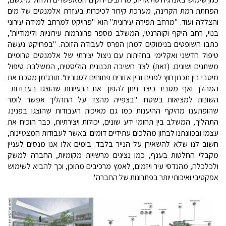
הפחתת רמת הקרינה, מערכת קירור לכיכרות בעזרת אלמנטים של מים
והצללה ועוד. "מרחב תפירה עירונית" הוא "פרויקט למרחב למידה עירוני
בנוי, רחב היקף וקוהרנטי, המשלב מספר פרוגרמות עירוניות ולימודיות",
כתבו השופטים בנימוקים למתן הפרס לעבודה הזוכה. "בפרויקט נעשה
טיפול חדשני ואקלימי בחזיתות עם ניצול יצירתי של אלמנטים טרומיים
משתנים ושונים. (זאת) לצד חשיבה תכנונית הוליסטית, המשלבת טיפול
מיטבי בין תכנון חוץ לפנים ובין אזורים פתוחים לסגורים". תורג'מן מסכם את
המהלך ואף מסביר כיצד ניתן להפוך את הרעיונות שהוצגו בעבודות
השונות למציאות בשטח: "בצפייה מהצד על התהליך אפשר לומר
שהופתענו מהיקף ההיענות כמו גם מאיכות העבודות שהוצגו בפנינו.
התהליך, המשלב בין תחומי ידע שונים, יכולות ויצירתיות, כבר הוכיח את
עצמו ובכוונתנו לבחון מהלכים עתידיים דומים. באשר לעבודות המצטיינות,
חשוב לנו שלא להשאירן על הנייר בלבד. בימים אלו אנו מנסים לעניין
מקבלי החלטות בענף, כמו נציגים מרשויות מקומיות, החברה למשק
ולכלכלה, מהנדסי עיר ויזמים, לאמץ מרכיבים מתוכן, וכך להביא לשימוש
אפקטיבי ואיכותי יותר בפתרונות של החברה".