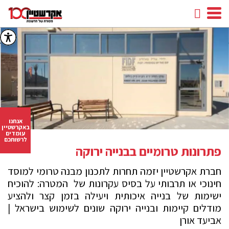
חיפוש
facebook
youtube
linkedin
instagram
אנחנו
באקרשטיין
עומדים
לרשותכם
פתרונות טרומיים בבנייה ירוקה
חברת אקרשטיין יזמה תחרות לתכנון מבנה טרומי למוסד
חינוכי או תרבותי על בסיס עקרונות של המטרה: להוכיח
ישימות של בנייה איכותית ויעילה בזמן קצר ולהציע
מודלים קיימות ובנייה ירוקה שונים לשימוש בישראל |
אביעד אורן