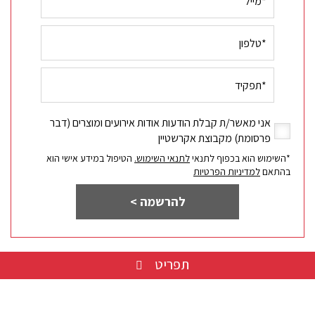
טלפון
תפקיד
אני מאשר/ת קבלת הודעות אודות אירועים ומוצרים (דבר
אני
פרסומת) מקבוצת אקרשטיין
מאשר/ת
*השימוש הוא בכפוף לתנאי
לתנאי השימוש.
הטיפול במידע אישי הוא
קבלת
בהתאם
למדיניות הפרטיות
הודעות
להרשמה
אודות
להרשמה >
>
אירועים
ומוצרים
(דבר
פרסומת)
תפריט
מקבוצת
אקרשטיין