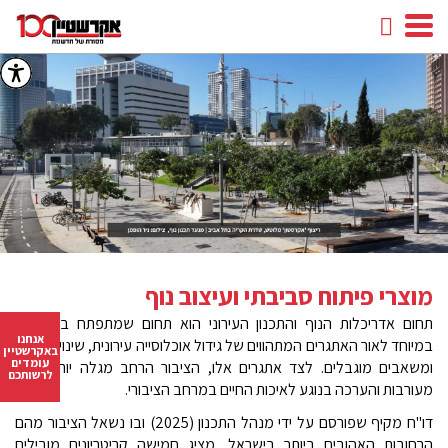
חיפוש
facebook
youtube
linkedin
instagram
מוצרי פיתוח סביבתי ועיצוב נוף
תחום אדריכלות הנוף והתכנון העירוני הוא תחום שמתפתח במהירות,
אנחנו
במיוחד לאור האתגרים המתהווים של גידול אוכלוסייה עירונית, שינויי אקלים
באקרשטיין
עומדים
ומשאבים מוגבלים. לצד אתגרים אלו, הציבור הרחב מגלה יותר עניין,
לרשותכם
מעורבות והערכה בנוגע לאיכות החיים במרחב הציבורי.
דו"ח מקיף שפורסם על ידי מנהל התכנון (2025) ובו נשאל הציבור מהם
הרחובות האהובים ביותר בישראל, מציג חמישה קריטריונים מובילים