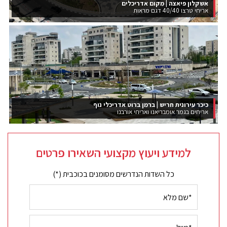
אשקלון פיאצה | מקום אדריכלים
אריחי טרצו 40/40 דגם מראות
כיכר עירונית חריש | ברמן ברוט אדריכלי נוף
אריחים בגמר אומבריאנו ואריחי אורבנו
למידע ויעוץ מקצועי השאירו פרטים
כל השדות הנדרשים מסומנים בכוכבית (*)
שם
מלא
מייל