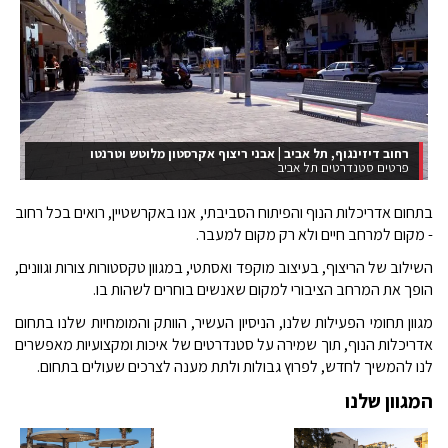
רח' שנקין ת"א, ריצוף אקרסטון מלוטש וטרנטו
צור וולף אדריכלי נוף
בתחום אדריכלות הנוף והפיתוח הסביבתי, אנו באקרשטיין, רואים בכל רחוב
- מקום למרחב חיים ולא רק מקום למעבר.
השילוב של הריצוף, בעיצוב מוקפד ואסתטי, במגוון טקסטורות צורות וגוונים,
הופך את המרחב הציבורי למקום שאנשים בוחרים לשהות בו.
מגוון תחומי הפעילות שלנו, הניסיון העשיר, הוותק והמומחיות שלנו בתחום
אדריכלות הנוף, תוך שמירה על סטנדרטים של איכות ומקצועיות מאפשרים
לנו להמשיך לחדש, לפרוץ גבולות ולתת מענה לצרכים שעולים בתחום.
המגוון שלנו