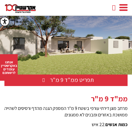
חיפוש
facebook
youtube
linkedin
instagram
אנחנו
באקרשטיין
עומדים
לרשותכם
תפריט ממ"ד 9 מ"ר
ממ"ד 9 מ"ר
מרחב מוגן דירתי עורפי בשטח 9 מ"ר המספק הגנה מהדף ורסיסים לשהייה
ממושכת באזורים ומבנים לא ממגונים.
כמות אנשים
:22 איש