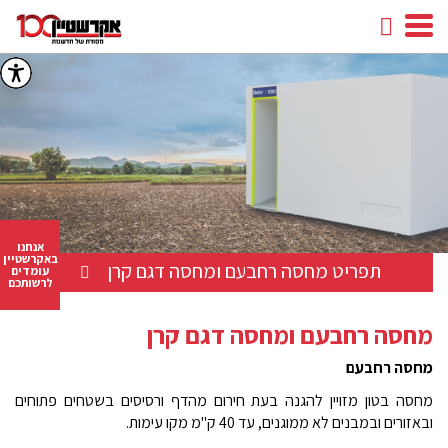
חיפוש
facebook
youtube
linkedin
instagram
אנחנו
באקרשטיין
תפריט מחסה רחבעם ומחסה דגם קרן
עומדים
לרשותכם
מחסה רחבעם ומחסה דגם קרן
מחסה רחבעם
מ
חסה בטון מזויין להגנה בעת חירום מהדף ורסיסים בשטחים פתוחים
ובאזורים ובמבנים לא ממוגנים, עד 40 ק"מ מקו עימות.