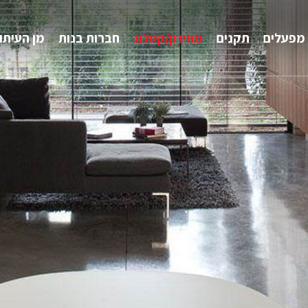
מפעלים
תקנים
מחירון/קטלוג
חברות בנות
מן העיתו