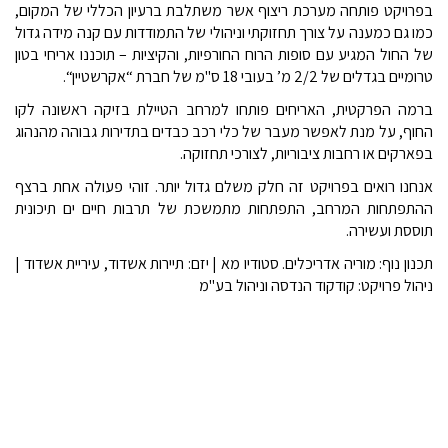
בפרויקט פותחה מערכת ריצוף אשר משתלבת ברעיון הכללי של המקום,
כמו גם כמענה על צורך תחזוקתי וניהולי של התמודדות עם קנה מידה גדול
של החול המגיע עם סופות הרוח החורפיות, והקיציות – תוכננו אריחי בטון
טרומיים בגדלים של 2/2 מ’ בעובי 18 ס"מ של חברת “אקרשטיין“.
ברמה הפרקטית, האריחים פותחו למרחב הטיילת בזיקה ראשונה לקו
החוף, על מנת לאפשר מעבר של כלי רכב כבדים בתדירות גבוהה מהנהוג
בפארקים או רחבות ציבוריות, לצורכי תחזוקה.
אנחנו רואים בפרויקט זה חלק משלם גדול יותר. זוהי פעולה אחת ברצף
ההתפתחות המרחב, התפתחות מתמשכת של תרבות חיים ים תיכונית
תוססת ועשירה.
תכנון נוף: מוריה אדריכלים. סטודיו מא | יזם: תיירות אשדוד, עיריית אשדוד |
ניהול פרויקט: קודקוד הנדסה וניהול בע"מ