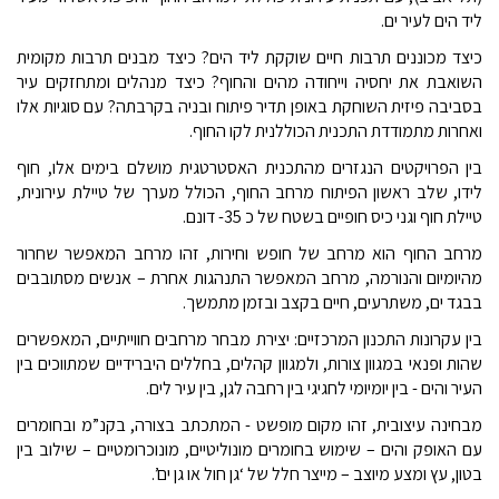
ליד הים לעיר ים.
כיצד מכוננים תרבות חיים שוקקת ליד הים? כיצד מבנים תרבות מקומית
השואבת את יחסיה וייחודה מהים והחוף? כיצד מנהלים ומתחזקים עיר
בסביבה פיזית השוחקת באופן תדיר פיתוח ובניה בקרבתה? עם סוגיות אלו
ואחרות מתמודדת התכנית הכוללנית לקו החוף.
בין הפרויקטים הנגזרים מהתכנית האסטרטגית מושלם בימים אלו, חוף
לידו, שלב ראשון הפיתוח מרחב החוף, הכולל מערך של טיילת עירונית,
טיילת חוף וגני כיס חופיים בשטח של כ 35- דונם.
מרחב החוף הוא מרחב של חופש וחירות, זהו מרחב המאפשר שחרור
מהיומיום והנורמה, מרחב המאפשר התנהגות אחרת – אנשים מסתובבים
בבגד ים, משתרעים, חיים בקצב ובזמן מתמשך.
בין עקרונות התכנון המרכזיים: יצירת מבחר מרחבים חווייתיים, המאפשרים
שהות ופנאי במגוון צורות, ולמגוון קהלים, בחללים היברידיים שמתווכים בין
העיר והים - בין יומיומי לחגיגי בין רחבה לגן, בין עיר לים.
מבחינה עיצובית, זהו מקום מופשט - המתכתב בצורה, בקנ”מ ובחומרים
עם האופק והים – שימוש בחומרים מונוליטיים, מונוכרומטיים – שילוב בין
בטון, עץ ומצע מיוצב – מייצר חלל של ‘גן חול או גן ים’.