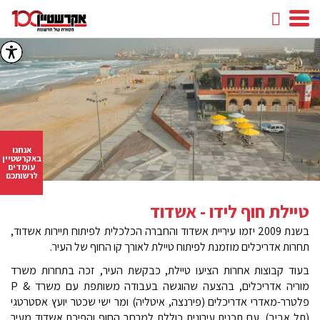
חיפוש
facebook
youtube
linkedin
instagram
אנחנו
באקרשטיין
עומדים
לרשותכם
טיילת חוף לידו - אשדוד
בשנת 2009 יזמו עיריית אשדוד והחברה הכלכלית לפיתוח תיירות אשדוד,
תחרות אדריכלים מוזמנת לפיתוח טיילת לאורך קו החוף של העיר.
בעוד קבוצות אחרות הציעו טיילת, כבקשת העיר, זכה בתחרות משרד
מוריה אדריכלים, בהצעה שהוגשה בעבודה משותפת עם משרד & P
פלטרר-מאדרי אדריכלים (פירנצה, איטליה) ומר ישי שכטר יועץ אסטרטגי
(תל אביב), עם תכנית עירונית כוללת למרחב החוף והפיכת אשדוד מעיר