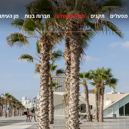
מפעלים
תקנים
מחירון/קטלוג
חברות בנות
מן העיתו