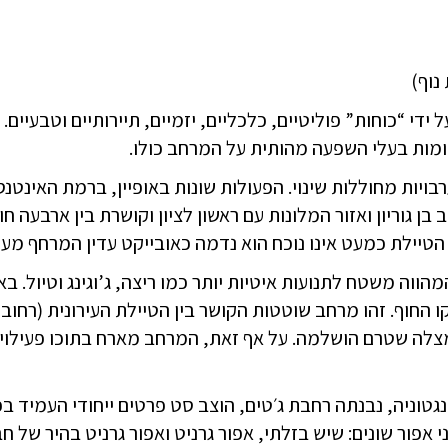
נוף)
די “כוחות” פוליטיים, כלכליים, יזמיים, תיירותיים וטבעיים
מות בעלי השפעה מהותית על המרחב כולו.
ויות מחוללות שינוי. הפעולות שונות באופיין, ברמת האינטנסי
 גוריון ואזור המלונות עם ראשון לציון וקושרת בין ארבעה חופי
טיילת כמעט אינו נוכח הוא נדמה כאובייקט עדין המרחף מעל
מהווה משטח לתנועות איטיות יותר כמו ריצה, ג’וגינג וטיול.
קו החוף. זהו מרחב שוטטות הקושר בין הטיילת העירונית (רחוב 
ה שטרם הושלמה. על אף זאת, המרחב מארח בתוכו פעילויות ע
נגטוניה, נבנתה רחבת ג׳טים, הוצב סט פרטים ייחודי העמיד ב