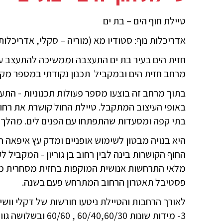
טיילת חוף הים – בת ים
אדריכלות נוף: סטודיו מא (מוריה – סקלי, אדריכלות 
חזית הים בעיר בת ים התעצבה וממשיכה להתעצב על י
מרחב חזית הים ובמקביל תכנון נקודתי במספר מקו
בתוך מרחב זה בוצעו מספר פעולות תכנוניות - התערב
באופי העיצוב המתקבל. טיילת החול קושרת את רחוב בן
בתי קפה ומסעדות שהתפתחו עם הפנים לים. מהלך ה
היא בנויה מבטון לשימוש אופניים ומדק עץ איפאה ה
החוף הקושרות בינה לבין רחוב בן גוריון - המקביל ל
מלאי התרחשות אנושית המוקפות בחזית מסחרית מצל
פסטיבל תאטרון הרחוב המתרחש פעם בשנה.
לאורך הרחבות והטיילת ניטעו חורשות של דקלי וושי
3- מידות שונות 60/40,60/30 , 60/60 ובשלושה גווני אפור שונים: שיש בזלתי, אפור גרניט ואפור גרניט בהיר של חברת ״אקרשטיין״.