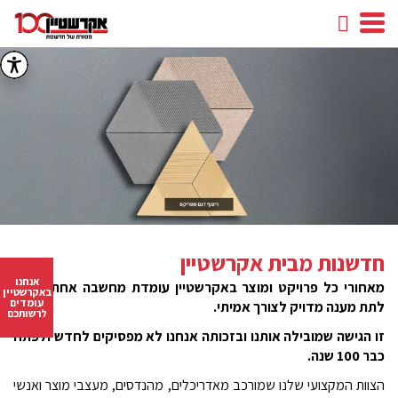
חיפוש
facebook
youtube
linkedin
instagram
חדשנות מבית אקרשטיין
אנחנו
מאחורי כל פרויקט ומוצר באקרשטיין עומדת מחשבה אחת, כיצד
באקרשטיין
עומדים
לתת מענה מדויק לצורך אמיתי.
לרשותכם
זו הגישה שמובילה אותנו ובזכותה אנחנו לא מפסיקים לחדש ולפתח
כבר 100 שנה.
הצוות המקצועי שלנו שמורכב מאדריכלים, מהנדסים, מעצבי מוצר ואנשי