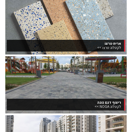
אריח טרצו
לקטלוג טרצו >>
ריצוף דגם נוגה
לקטלוג NOGA >>