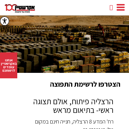
חיפוש
facebook
youtube
linkedin
instagram
אנחנו
באקרשטיין
עומדים
לרשותכם
הצטרפו לרשימת התפוצה
הרצליה פיתוח, אולם תצוגה
ראשי- בתיאום מראש
רח' המדע 8 הרצליה, חנייה חינם במקום