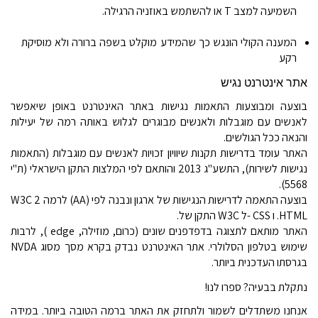
השמיעה למצב
T
או להשתמש באוזניה הרגילה
.
המענה הקולי הונגש כך שהמידע מוקלט בשפה ברורה ולא מוסיקת
רקע
אתר אינטרנט נגיש
בוצעה ומבוצעות התאמות נגישות באתר האינטרנט באופן שיאפשר
לאנשים עם מוגבלות ולאנשים מבוגרים לגלוש באותה רמה של יעילות
והנאה ככל הגולשים
.
האתר עומד בדרישות תקנות שיוויון זכויות לאנשים עם מוגבלות (התאמות
נגישות לשירות), התשע"ג 2013 והותאם לפי המלצות התקן הישראלי (ת"י
.
5568)
בוצעה התאמה לדרישות הנגישות של ארגון
W3C
ונבנה לפי
(AA)
לרמה 2
.HTML.
ו
- CSS
ל
W3C
התקן של
האתר מותאם לתצוגה בדפדפנים שונים (כרום, מוזילה,
edge
),
לרבות
שימוש בטלפון הסלולרי
.
אתר האינטרנט נבדק בקרא מסך מסוג
NVDA
בגרסתו העדכנית ביותר.
נתקלת בבעיה
?
ספרו לנו
!
אנחנו משתדלים לשמור ולתחזק את האתר ברמה הטובה ביותר
.
במידה