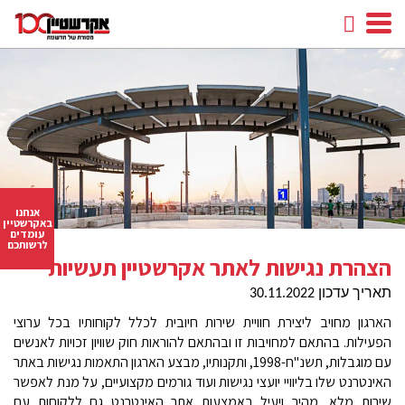
חיפוש
facebook
youtube
linkedin
instagram
אנחנו
באקרשטיין
עומדים
לרשותכם
הצהרת נגישות לאתר אקרשטיין תעשיות
תאריך עדכון
30.11.2022
הארגון מחויב ליצירת חוויית שירות חיובית לכלל לקוחותיו בכל ערוצי
הפעילות
.
בהתאם למחויבות זו ובהתאם להוראות חוק שוויון זכויות לאנשים
עם מוגבלות
,
תשנ
"
ח
,1998-
ותקנותיו
,
מבצע הארגון התאמות נגישות באתר
האינטרנט שלו בליוויי יועצי נגישות ועוד גורמים מקצועיים
,
על מנת לאפשר
שירות מלא
,
מהיר ויעיל באמצעות אתר האינטרנט גם ללקוחות עם