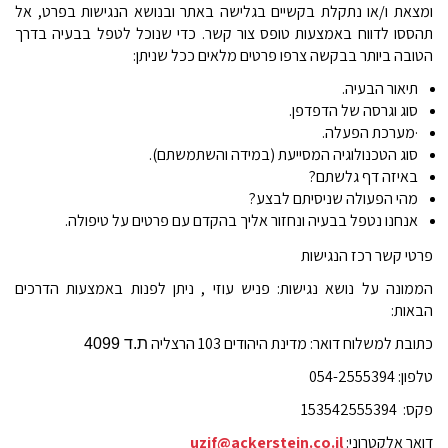
ומצאת ו
/
או נתקלת בקשיים בגלישה באתר ובנושא הנגישות בפרט
,
אל
תהססו לדווח באמצעות טופס צור קשר
.
כדי שנוכל לטפל בבעיה בדרך
הטובה ביותר בבקשה צרפו
פרטים מלאים ככל שניתן
:
תיאור הבעיה
.
סוג וגרסה של הדפדפן
.
·
מערכת הפעלה
.
סוג הטכנולוגיה המסייעת
(
במידה והשתמשתם
.(
באיזה דף גלשתם
?
מהי הפעולה שניסיתם לבצע
?
אנחנו נטפל בבעיה ונחזור אליך בהקדם עם פרטים על טיפולה
.
פרטי קשר רכז הנגישות
הממונה על נושא נגישות
:
פניש עוזי
,
ניתן לפנות באמצעות הדרכים
הבאות
:
כתובת למשלוח דואר
:
מדינת היהודים
103
הרצליה
ת.ד 4099
טלפון
054-2555394 :
פקס
153542555394 :
דואר אלקטרוני
:
uzif@ackerstein.co.il