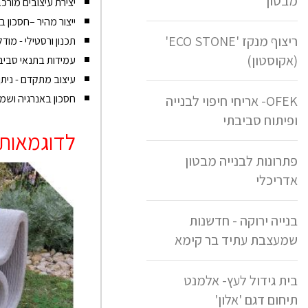
מבטון
יצירת עיצובים מורכב
ייצור מהיר –
חסכון ב
ריצוף מנקז 'ECO STONE'
תכנון ורסטילי -
מודל
(אקוסטון)
עמידות בתנאי סבי
עיצוב מתקדם -
ניתן
חסכון באנרגיה ושמ
OFEK- אריחי חיפוי לבנייה
ופיתוח סביבתי
לדוגמאות מ
פתרונות לבנייה מבטון
אדריכלי
בנייה ירוקה - חדשנות
שמעצבת עתיד בר קימא
בית גידול לעץ- אלמנט
תיחום דגם 'אלון'