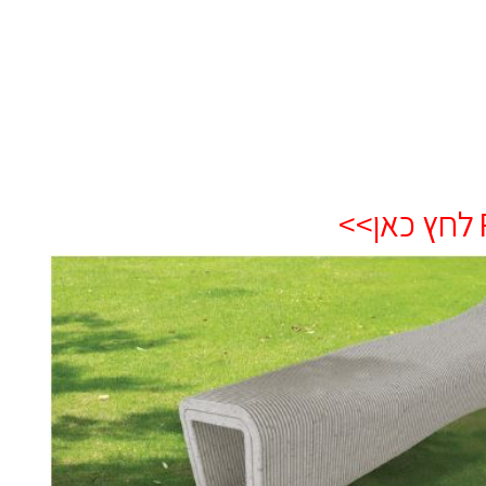
לחץ כאן
>
>