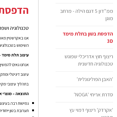
הדפסת ב
ממ"דון 5 דגם הילה - מרחב
מוגן
טכנולוגיה ושפה
הדפסת בטון בתלת מימד
אנו באקרשטיין מאמי
3D
השימוש בטכנולוגיות
עיצוב תלת מימד – 360 מעלות של חדשנ
ריצוף חוץ אדריכלי שפוגש
טכנולוגיה חדשנית
אנחנו גאים להמשיך
עיצוב דיגיטלי ומתק
'האבן הפוליגונלית'
בתהליך עיצובי מקיף
התוצאה – מוצרי א
סדרת אריחי 'NOGA'
גמישות רבה בעיצוב 
'אקרדק' ריצוף דמוי עץ
תערובת בטון ייחודי