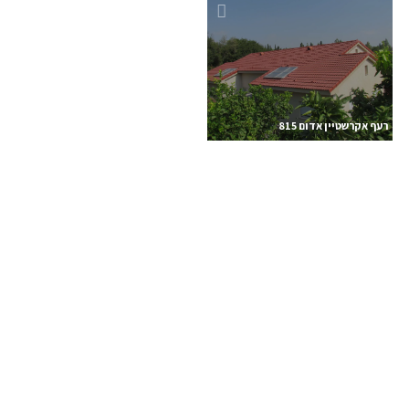
רעף אקרשטיין אדום 815