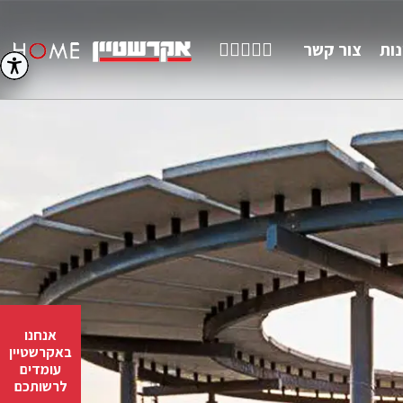
חיפוש
facebook
youtube
linkedin
instagram
נות
צור קשר
אנחנו
באקרשטיין
עומדים
לרשותכם