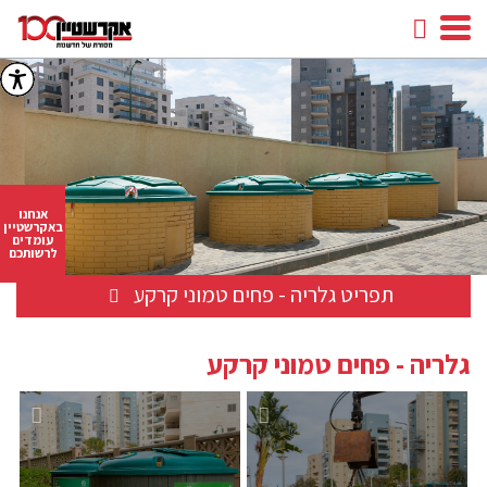
חיפוש
facebook
youtube
linkedin
instagram
אנחנו
באקרשטיין
עומדים
לרשותכם
תפריט גלריה - פחים טמוני קרקע
גלריה - פחים טמוני קרקע