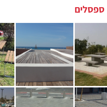
 ספסלים
פסלים פארק נחל
ל גדעון שריג
ספסל פרס, מרכז פרס
ספסל וש