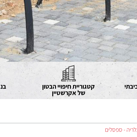
יבתי
קטגוריית חיפויי הבטון
בני
של אקרשטיין
לריה - ספסלים