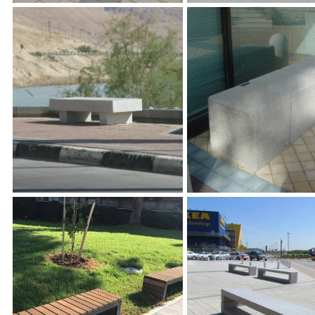
 בגמר אקרסטון מסותת
ספסל עין בוקק