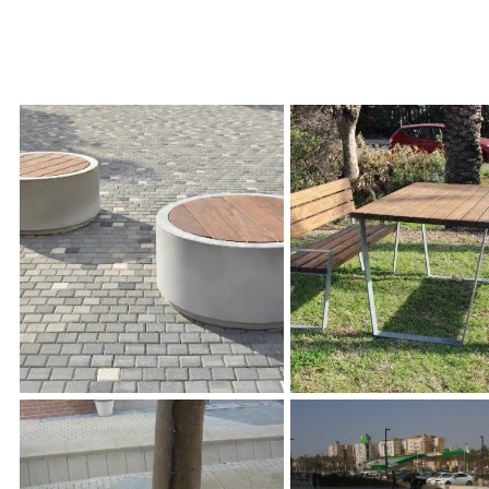
ספסלי סיאטל, פארק אריאל
ולחן, דגם טקסס
שרון, קריית ביאליק