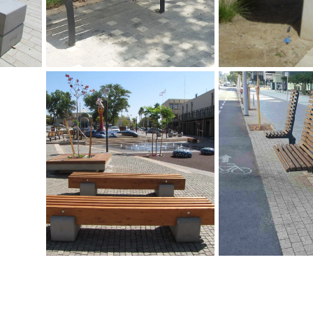
ספסל סיאטל ואשפתון קולורדו,
פארק אריאל שרון בקריית
בניין לו
ביאליק
אברהם א
ספסל דגם UNO 7012 ו- UNO
 משכית הרצליה,
ספסל דם ELEMENTS 10202,
אדריכלות נוף
קצרין, גרשון-סולסי, אדריכלים