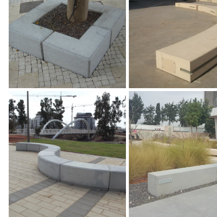
ר מואר
אלמנט ספסל
לום, אוניברסיטת תל
ספסל ח' מעוגל מבטון אדריכלי,
יבנה