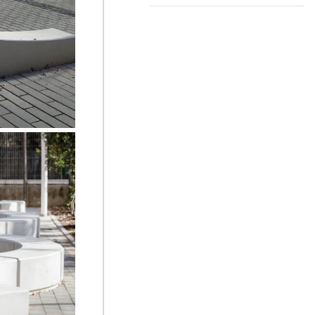
ספסל גל
ספסל ח' מעוגל
אבן רמות, גמנ
צופית ויינפלד 
אדריכלית