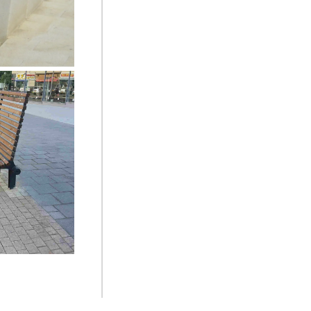
ספסל דגם Z
7015, רחוב
קרני גרשטיין, 