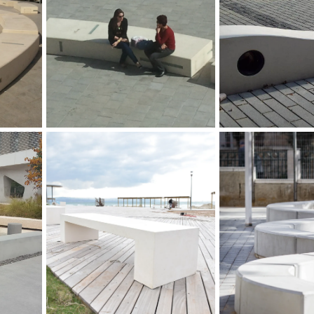
ספסל מואר, עיר ימים נתניה
ספסל סה
 בשילוב ריצוף
סיה ירושלים,
פליישמן
ספסל עכו מבטון אדריכלי, חוף
ספסל הש
עכו, מייזליץ כסיף אדריכל נוף
אביב