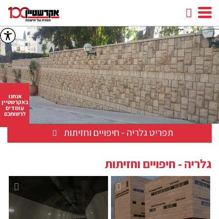
חיפוש
facebook
youtube
linkedin
instagram
אנחנו
באקרשטיין
עומדים
לרשותכם
תפריט גלריה - חיפויים וחזיתות
גלריה - חיפויים וחזיתות