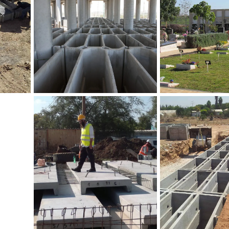
קבורה במכפלות, אלמנט הדס,
כוך ירקון
בית עלמין ירקון
קבורה ב
ת, אלמנט גת
ין קרית גת
אלמנט כהנים