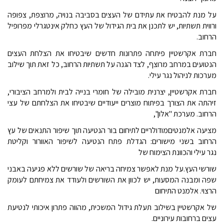
על מנת להבטיח את עתידם של העצים בסביבה בנויה, מרוצפת, צפופה
ורווית תשתיות, יש לתכנן את בית הגידול של העץ כחלק אינטגרלי מפרופיל
הרחוב.
חברת
אקרשטיין פיתחה פתרונות
חדשים שיבטיחו את הצלחת העצים
הנטועים במרחב מרוצף, לצד הגנה על תשתיות הרחוב, כל זאת תוך שילוב
מערכות לניהול נגר עילי.
חברת אקרשטיין, יצרנית מובילה של חומרי בנייה לבית ולמרחב הציבורי,
זיהתה את הצורך בפיתוח מוצרים ייעודיים שיבטיחו את הצלחתם של עצי
הרחוב. מערכת "אלון",
מציעה אלמנטים
מודולריים לתיחום בור הנטיעה תוך שיפור התנאים של עץ
הרחוב בשני מישורים: הגדלת פתח הנטיעה לשיפור האוורור וקליטת
נגר עילי והכוונת הצימוח של
שורשי העץ.
על מנת לאפשר צמיחה בריאה של שורשים ללא פגיעה באבני
שפה ומבנה המסעות, יש לכוון את השורשים ולעודד את צמיחתם לעומק
הרצוי.
אלמנט התיחום
של אקרשטיין בשילוב תעלת גידול המשכית, מהווה פתרון איכותי לנטיעת
עצים ברחובות עירוניים.