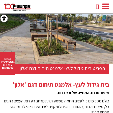
חיפוש
facebook
youtube
linkedin
instagram
אנחנו
באקרשטיין
עומדים
תפריט בית גידול לעץ- אלמנט תיחום דגם 'אלון'
לרשותכם
בית גידול לעץ- אלמנט תיחום דגם 'אלון'
שיפור מרחב המחייה של עצי רחוב
כולנו מסכימים כי לעצים תרומה משמעותית למרחב העירוני. העצים נותנים
צל, מייצרים לחות, מהווים בית גידול ומקנים לעיר איכות ויזואלית ומרגוע
מהנוף הבנוי.