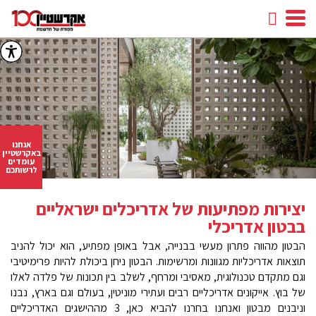
חיפוש
facebook
youtube
linkedin
instagram
אנחנו
באקרשטיין
עומדים
לרשותכם
יצירות מפתיעות של אדריכלים ישראליים
בבטון אדריכלי
הבטון מהווה פתרון מעשי בבנייה, אבל באופן מפתיע, הוא יכול להניב
תוצאות אדריכליות מגוונות ומרשימות. הבטון ניחן ביכולת להיות פרימיטיבי
וגם מתקדם טכנולוגית, מאסיבי ומרחף, לשלב בין תכונות של פלדה לאלו
של בוץ. אייקונים אדריכליים רבים ועתירי מוניטין, בעולם וגם בארץ, נבנו
וניבנים מבטון ואנחנו בחרנו להביא כאן, 3 מההישגים האדריכליים