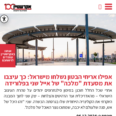
חיפוש
facebook
youtube
linkedin
instagram
אנחנו
באקרשטיין
עומדים
לרשותכם
אפילו אריחי הבטון נשלחו מישראל: כך עיצבו
את מסעדת "מלכה" של אייל שני בפלורידה
אחרי שכל החלל תוכנן במימון פילנתרופים יהודים על טהרת העיצוב
הישראלי – מהאדריכלית ועד הרהיטים והצלחות – יצק שני לתוך המבנה
היוקרתי את הקולינריה הייחודית שלו בגרסתה הכשרה. שני: "זהו היכל של
אש, סנה שלעולם לא יכבה, שמתוכו נוצר האוכל של מלכה".
פורסם ב: 06.12.2024