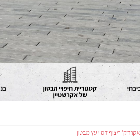
יבתי
קטגוריית חיפויי הבטון
בני
של אקרשטיין
אקרדק' ריצוף דמוי עץ מבטון