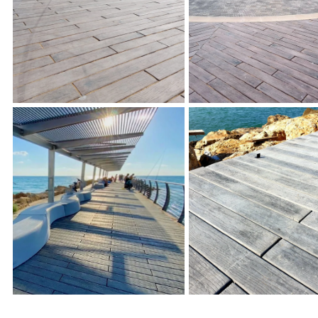
קרדק, כיכר אוסישקין
ריצוף אקרדק, כיכר אוסישקין
ון
רמת השרון
ריצוף דֵּק דמוי עץ
טיילת שפך הגעתון
אקרדק - ריצוף דֵּק דמוי עץ
אדריכלות נוף מילר
מבטון, טיילת נהריה , אדריכלות
נון סביבתי
נוף מילר בלום תכנון סביבתי