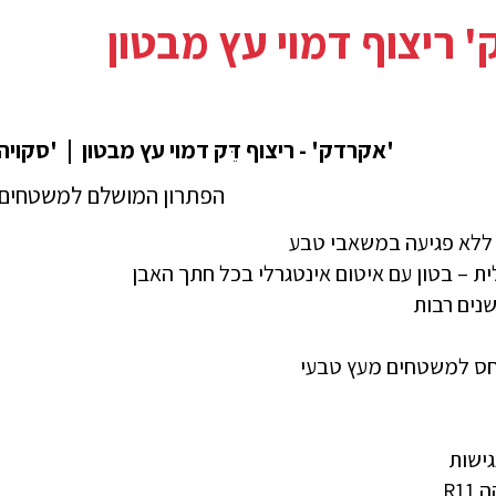
 ריצוף דמוי עץ מבטון
'אקרדק' - ריצוף דֵּק דמוי עץ מבטון | 'סקויה
הפתרון המושלם למשטחים ד
ללא פגיעה במשאבי טבע
ת – בטון עם איטום אינטגרלי בכל חתך האבן
ת לאורך שנים רבות
חס למשטחים מעץ טבעי
גישות
R1