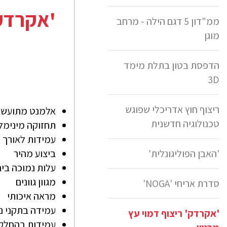
'אקרדק'
ממ"דון 5 דגם הילה - מרחב
מוגן
הדפסת בטון בתלת מימד
3D
ריצוף חוץ אדריכלי שפוגש
אלמנט מתועש 
טכנולוגיה חדשנית
תחזוקה מינימלי
עמידו
'האבן הפוליגונלית'
ביצוע מהיר
עלות נמוכה בי
מגוון גוונים
סדרת אריחי 'NOGA'
מראה איכותי
עמידה בתקני נ
'אקרדק' ריצוף דמוי עץ
עמידות בהחלקה 1