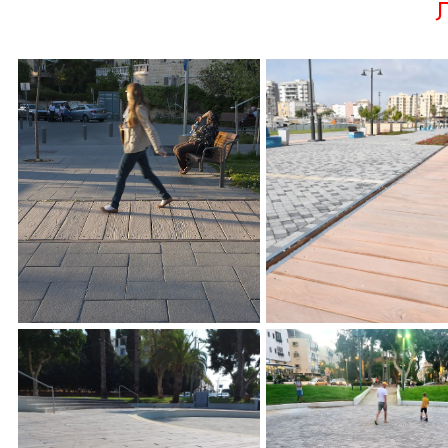
ת
קויה מתחם התחנה
סקויה , פארק המסילה ירושלים
, מנעד אדריכלים