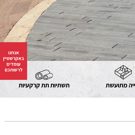
אנחנו
באקרשטיין
עומדים
לרשותכם
יה מתועשת
תשתיות תת קרקעיות