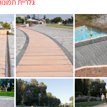
גלריית תמונו
יילת נהריה ,
יכלי נוף צלום
אריחי סקויה מתחם התחנה
אריחי ס
עפולה
עפולה