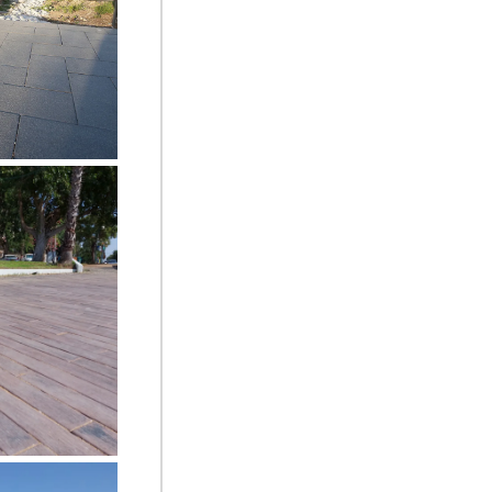
סקויה , פארק 
, מנעד אדריכל
ריצוף אקרדק, 
רמת השרון