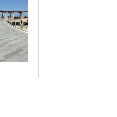
אקרדק - ריצוף 
מבטון, טיילת 
נוף מילר בלום 