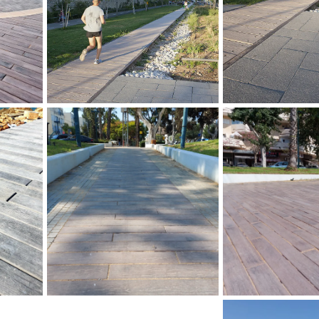
המסילה ירושלים
סקויה , פארק המסילה ירושלים
ריצוף א
ים
, מנעד אדריכלים
רמת השר
אקרדק - 
מבטון, 
כיכר אוסישקין
ריצוף אקרדק, כיכר אוסישקין
נהריה , 
רמת השרון
בלום תכ