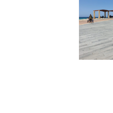
דֵּק דמוי עץ
נהריה , אדריכלות
תכנון סביבתי