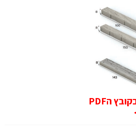
בץ הPDF