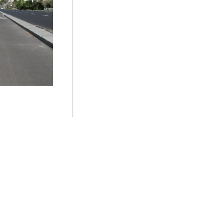
רח' שי עגנון 
לשביל אופניים