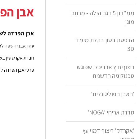
אבן הפר
ממ"דון 5 דגם הילה - מרחב
מוגן
אבן הפרדה לשב
הדפסת בטון בתלת מימד
עיגון אבני השפה לאספל
3D
חברת
אקרשטיין בש
ריצוף חוץ אדריכלי שפוגש
פרטי אבן הפרדה לשביל אופניים (מדגם רש
טכנולוגיה חדשנית
'האבן הפוליגונלית'
סדרת אריחי 'NOGA'
'אקרדק' ריצוף דמוי עץ